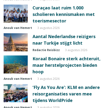
Curaçao laat ruim 1.000
scholieren kennismaken met
toerismesector
Anouk van Hemert
3 augustus 2026
Aantal Nederlandse reizigers
naar Turkije stijgt licht
Redactie Reisbizz
3 augustus 2026
Koraal Bonaire sterk achteruit,
maar herstelprojecten bieden
hoop
Anouk van Hemert
3 augustus 2026
‘Fly As You Are’: KLM en andere
reisorganisaties varen mee
tijdens WorldPride
Anouk van Hemert
3 augustus 2026