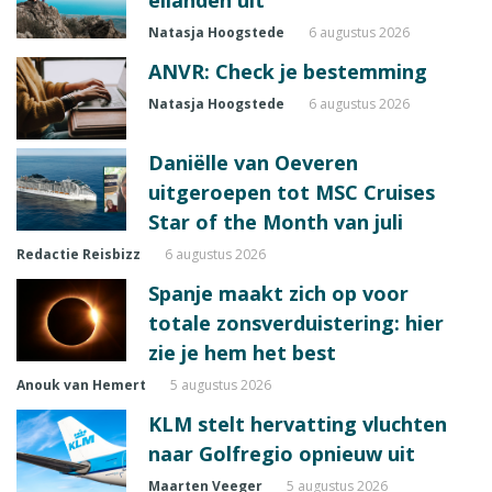
eilanden uit
Natasja Hoogstede
6 augustus 2026
ANVR: Check je bestemming
Natasja Hoogstede
6 augustus 2026
Daniëlle van Oeveren
uitgeroepen tot MSC Cruises
Star of the Month van juli
Redactie Reisbizz
6 augustus 2026
Spanje maakt zich op voor
totale zonsverduistering: hier
zie je hem het best
Anouk van Hemert
5 augustus 2026
KLM stelt hervatting vluchten
naar Golfregio opnieuw uit
Maarten Veeger
5 augustus 2026