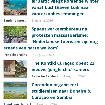
airBaltic vliegt komende winter
vanaf Luchthaven Luik naar
winterzonbestemmingen
Sander Lamers
4 augustus 2026
Spaans verkeersbureau na
protesten massatoerisme:
‘Nederlandse toeristen zijn nog
steeds van harte welkom’
Irene de Bruijne
4 augustus 2026
The Kontiki Curaçao opent 22
nieuwe ‘jungle chic’-kamers
Redactie Reisbizz
4 augustus 2026
Corendon organiseert
studiereizen naar Bonaire &
Curaçao en Gambia
Anouk van Hemert
4 augustus 2026