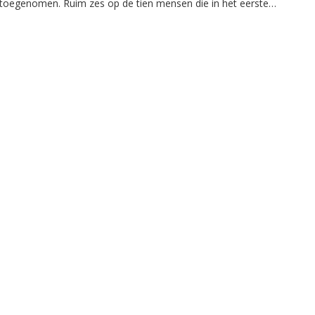
toegenomen. Ruim zes op de tien mensen die in het eerste
halfjaar van de crisis waren ontslagen, hadden binnen zes
maanden weer een nieuwe baan. Veel baanverliezers in de
reisbranche zijn echter door de coronacrisis niet meer
werkzaam in hun eigen sector.