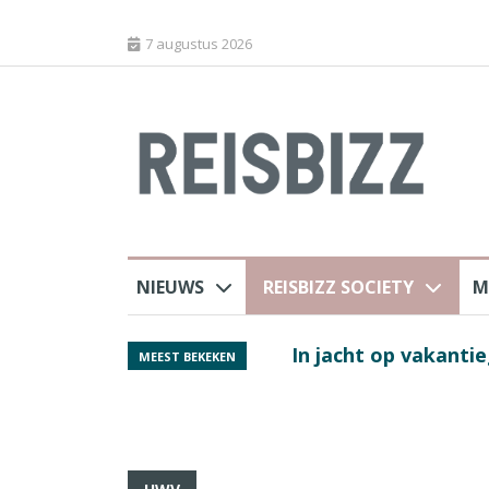
7 augustus 2026
NIEUWS
REISBIZZ SOCIETY
M
j ANVR
Spaans verkeersbure
MEEST BEKEKEN
van harte welkom’