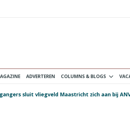
AGAZINE
ADVERTEREN
COLUMNS & BLOGS
VAC
au na protesten massatoerisme: ‘Nederlandse toe