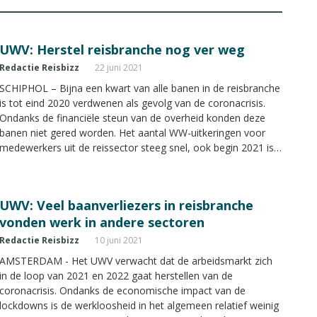
UWV: Herstel reisbranche nog ver weg
Redactie Reisbizz
22 juni 2021
SCHIPHOL – Bijna een kwart van alle banen in de reisbranche
is tot eind 2020 verdwenen als gevolg van de coronacrisis.
Ondanks de financiële steun van de overheid konden deze
banen niet gered worden. Het aantal WW-uitkeringen voor
medewerkers uit de reissector steeg snel, ook begin 2021 is
het WW-cijfer voor de branche hoog.
UWV: Veel baanverliezers in reisbranche
vonden werk in andere sectoren
Redactie Reisbizz
10 juni 2021
AMSTERDAM - Het UWV verwacht dat de arbeidsmarkt zich
in de loop van 2021 en 2022 gaat herstellen van de
coronacrisis. Ondanks de economische impact van de
lockdowns is de werkloosheid in het algemeen relatief weinig