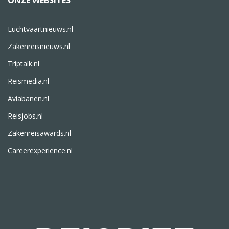
ONZE WEBSITES
Luchtvaartnieuws.nl
Zakenreisnieuws.nl
Triptalk.nl
Reismedia.nl
Aviabanen.nl
Reisjobs.nl
Zakenreisawards.nl
Careerexperience.nl