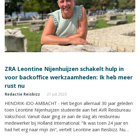
ZRA Leontine Nijenhuijzen schakelt hulp in
voor backoffice werkzaamheden: Ik heb meer
rust nu
Redactie Reisbizz
21 juli 2023
HENDRIK-IDO-AMBACHT - Het begon allemaal 30 jaar geleden
toen Leontine Nijenhuijzen studeerde aan het AVR Reisbureau
Vakschool. Vanuit daar ging ze aan de slag als reisbureau
medewerker bij Holland International. “Ik was toen 24 jaar en
had het erg naar mijn zin”, vertelt Leontine aan Reisbizz. Nu
werkt ze als ZRA voor YourTravel en dat doet ze niet meer