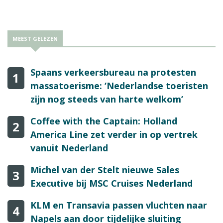
alleen. Ze heeft ze Ellen de Vroome ingeschakeld om haar te
helpen met de backoffice werkzaamheden.
MEEST GELEZEN
Spaans verkeersbureau na protesten
1
massatoerisme: ‘Nederlandse toeristen
zijn nog steeds van harte welkom’
Coffee with the Captain: Holland
2
America Line zet verder in op vertrek
vanuit Nederland
Michel van der Stelt nieuwe Sales
3
Executive bij MSC Cruises Nederland
KLM en Transavia passen vluchten naar
4
Napels aan door tijdelijke sluiting