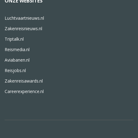
ONZE WEBSITES
Luchtvaartnieuws.nl
Zakenreisnieuws.nl
Triptalk.nl
Reismedia.nl
Aviabanen.nl
Reisjobs.nl
Zakenreisawards.nl
Careerexperience.nl