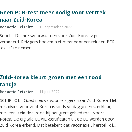
Geen PCR-test meer nodig voor vertrek
naar Zuid-Korea
Redactie Reisbizz
13 september 2022
Seoul – De inreisvoorwaarden voor Zuid-Korea zijn
veranderd. Reizigers hoeven niet meer voor vertrek een PCR-
test af te nemen.
Zuid-Korea kleurt groen met een rood
randje
Redactie Reisbizz
11 juni 2022
SCHIPHOL - Goed nieuws voor reizigers naar Zuid-Korea. Het
reisadvies voor Zuid-Korea is sinds vrijdag groen van kleur,
met een klein deel rood bij het grensgebied met Noord-
Korea. De digitale COVID-certificaten uit de EU worden door
Zuid-Korea erkend. Dat betekent dat vaccinatie-, herstel- of
testbewijzen ook in Zuid-Korea worden geaccepteerd