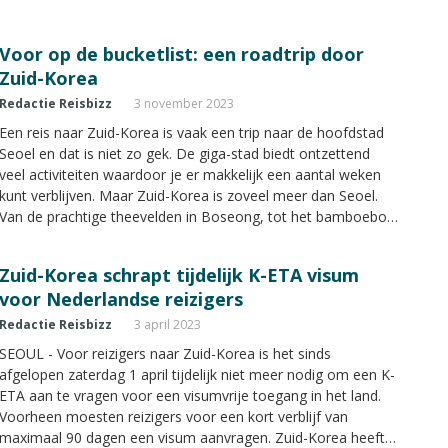
Voor op de bucketlist: een roadtrip door
Zuid-Korea
Redactie Reisbizz
3 november 2023
Een reis naar Zuid-Korea is vaak een trip naar de hoofdstad
Seoel en dat is niet zo gek. De giga-stad biedt ontzettend
veel activiteiten waardoor je er makkelijk een aantal weken
kunt verblijven. Maar Zuid-Korea is zoveel meer dan Seoel.
Van de prachtige theevelden in Boseong, tot het bamboebos
in Damyang en de zeeën van Yeosu. Siham Razzouk,
redacteur bij Reisbizz Magazine vertelt uit eigen ervaring,
Zuid-Korea schrapt tijdelijk K-ETA visum
waarom een roadtrip door Zuid-Korea op je reisbucketlist
voor Nederlandse reizigers
moet staan.
Redactie Reisbizz
3 april 2023
SEOUL - Voor reizigers naar Zuid-Korea is het sinds
afgelopen zaterdag 1 april tijdelijk niet meer nodig om een K-
ETA aan te vragen voor een visumvrije toegang in het land.
Voorheen moesten reizigers voor een kort verblijf van
maximaal 90 dagen een visum aanvragen. Zuid-Korea heeft