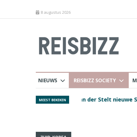
8 augustus 2026
NIEUWS
REISBIZZ SOCIETY
M
rland
Spaans verkeersbure
MEEST BEKEKEN
van harte welkom’