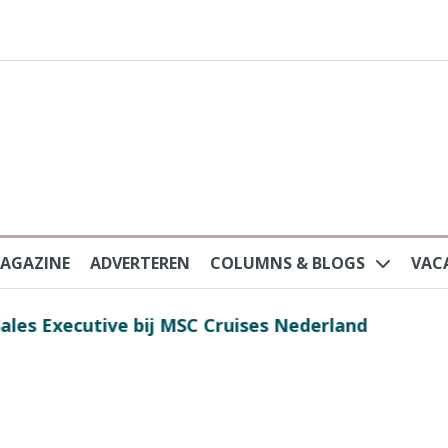
AGAZINE
ADVERTEREN
COLUMNS & BLOGS
VAC
au na protesten massatoerisme: ‘Nederlandse toe