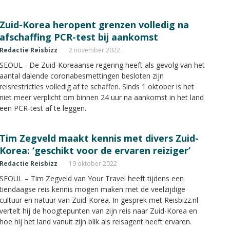
aangekondigd dat dit van 1 april tot en met 31 december
2024 niet meer nodig is.
Zuid-Korea heropent grenzen volledig na
afschaffing PCR-test bij aankomst
Redactie Reisbizz
2 november 2022
SEOUL - De Zuid-Koreaanse regering heeft als gevolg van het
aantal dalende coronabesmettingen besloten zijn
reisrestricties volledig af te schaffen. Sinds 1 oktober is het
niet meer verplicht om binnen 24 uur na aankomst in het land
een PCR-test af te leggen.
Tim Zegveld maakt kennis met divers Zuid-
Korea: ‘geschikt voor de ervaren reiziger’
Redactie Reisbizz
19 oktober 2022
SEOUL – Tim Zegveld van Your Travel heeft tijdens een
tiendaagse reis kennis mogen maken met de veelzijdige
cultuur en natuur van Zuid-Korea. In gesprek met Reisbizz.nl
vertelt hij de hoogtepunten van zijn reis naar Zuid-Korea en
hoe hij het land vanuit zijn blik als reisagent heeft ervaren.