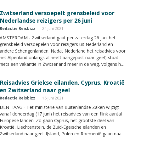
personen.
Zwitserland versoepelt grensbeleid voor
Nederlandse reizigers per 26 juni
Redactie Reisbizz
24 juni 2021
AMSTERDAM - Zwitserland gaat per zaterdag 26 juni het
grensbeleid versoepelen voor reizigers uit Nederland en
andere Schengenlanden. Nadat Nederland het reisadvies voor
het Alpenland onlangs al heeft aangepast naar ‘geel’, staat
niets een vakantie in Zwitserland meer in de weg, volgens het
Zwitsers Verkeersbureau.
Reisadvies Griekse eilanden, Cyprus, Kroatië
en Zwitserland naar geel
Redactie Reisbizz
16 juni 2021
DEN HAAG - Het ministerie van Buitenlandse Zaken wijzigt
vanaf donderdag (17 juni) het reisadvies van een flink aantal
Europese landen. Zo gaan Cyprus, het grootste deel van
Kroatië, Liechtenstein, de Zuid-Egeïsche eilanden en
Zwitserland naar geel. IJsland, Polen en Roemenië gaan naar
groen.