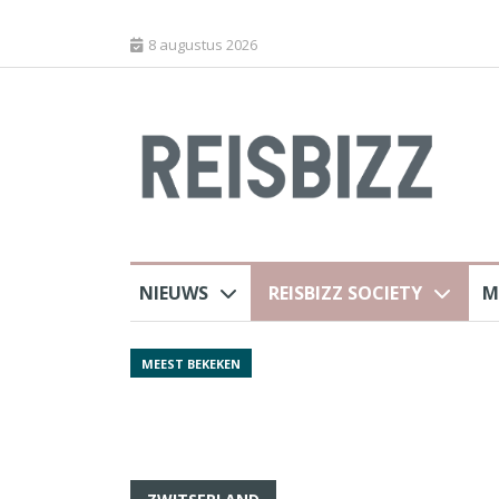
8 augustus 2026
NIEUWS
REISBIZZ SOCIETY
M
rland
Spaans verkeersbure
MEEST BEKEKEN
van harte welkom’