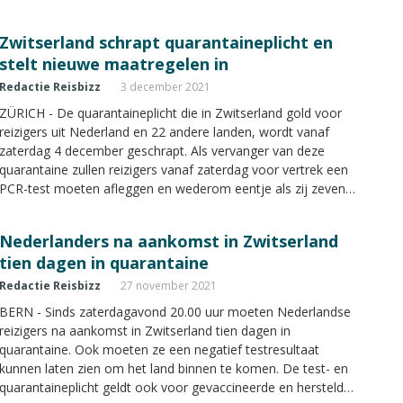
een PCR-test toegestaan.
Zwitserland schrapt quarantaineplicht en
stelt nieuwe maatregelen in
Redactie Reisbizz
3 december 2021
ZÜRICH - De quarantaineplicht die in Zwitserland gold voor
reizigers uit Nederland en 22 andere landen, wordt vanaf
zaterdag 4 december geschrapt. Als vervanger van deze
quarantaine zullen reizigers vanaf zaterdag voor vertrek een
PCR-test moeten afleggen en wederom eentje als zij zeven
dagen in Zwitserland zijn.
Nederlanders na aankomst in Zwitserland
tien dagen in quarantaine
Redactie Reisbizz
27 november 2021
BERN - Sinds zaterdagavond 20.00 uur moeten Nederlandse
reizigers na aankomst in Zwitserland tien dagen in
quarantaine. Ook moeten ze een negatief testresultaat
kunnen laten zien om het land binnen te komen. De test- en
quarantaineplicht geldt ook voor gevaccineerde en herstelde