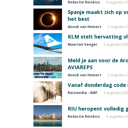
Redactie Reisbizz
6 augustus 2
Spanje maakt zich op vo
het best
Anouk van Hemert
5 augustus 
KLM stelt hervatting v
Maarten Veeger
5 augustus 20
Meld je aan voor de A
AVIAREPS
Anouk van Hemert
5 augustus 
Vanaf donderdag code ro
Reismedia - ANP
5 augustus 20
RIU heropent volledig 
Redactie Reisbizz
5 augustus 2