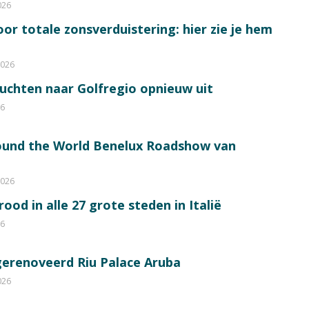
026
or totale zonsverduistering: hier zie je hem
2026
luchten naar Golfregio opnieuw uit
26
round the World Benelux Roadshow van
2026
od in alle 27 grote steden in Italië
26
gerenoveerd Riu Palace Aruba
026