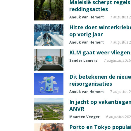
Maleisië scherpt regel
reddingsacties
Anouk van Hemert
7 augustus 
Hitte doet winterkrie
op vorig jaar
Anouk van Hemert
7 augustus 
KLM gaat weer vliegen 
Sander Lamers
7 augustus 2026
Dit betekenen de nieuw
reisorganisaties
Anouk van Hemert
7 augustus 
In jacht op vakantiegang
ANVR
Maarten Veeger
6 augustus 20
Porto en Tokyo populai