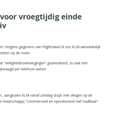
voor vroegtijdig einde
iv
m. Volgens gegevens van Flightradar24 zou KLM aanvankelijk
zetten op de route.
uit “veiligheidsoverwegingen” geannuleerd, zo laat een
evraagd per telefoon weten.
jn
, aangezien KLM vanaf zondag stopt met vliegen op de
de maatschappij “commercieel en operationeel niet haalbaar”.