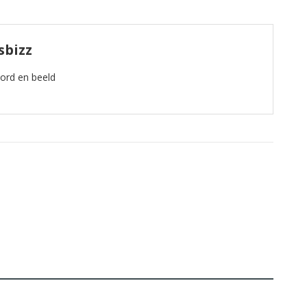
sbizz
oord en beeld