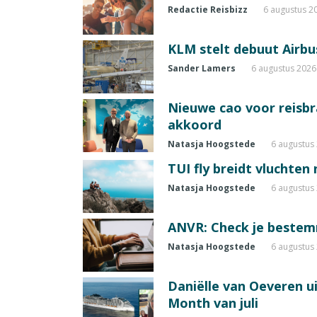
Redactie Reisbizz
6 augustus 2
KLM stelt debuut Airbu
Sander Lamers
6 augustus 2026
Nieuwe cao voor reisb
akkoord
Natasja Hoogstede
6 augustus
TUI fly breidt vluchten
Natasja Hoogstede
6 augustus
ANVR: Check je beste
Natasja Hoogstede
6 augustus
Daniëlle van Oeveren u
Month van juli