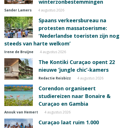
winterzonbestemmingen
Sander Lamers
4 augustus 2026
Spaans verkeersbureau na
protesten massatoerisme:
‘Nederlandse toeristen zijn nog
steeds van harte welkom’
Irene de Bruijne
4 augustus 2026
The Kontiki Curaçao opent 22
nieuwe ‘jungle chic’-kamers
Redactie Reisbizz
4 augustus 2026
Corendon organiseert
studiereizen naar Bonaire &
Curaçao en Gambia
Anouk van Hemert
4 augustus 2026
Curaçao laat ruim 1.000