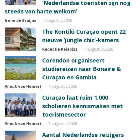
‘Nederlandse toeristen zijn nog
steeds van harte welkom’
Irene de Bruijne
4 augustus 2026
The Kontiki Curaçao opent 22
nieuwe ‘jungle chic’-kamers
Redactie Reisbizz
4 augustus 2026
Corendon organiseert
studiereizen naar Bonaire &
Curaçao en Gambia
Anouk van Hemert
4 augustus 2026
Curaçao laat ruim 1.000
scholieren kennismaken met
toerismesector
Anouk van Hemert
3 augustus 2026
Aantal Nederlandse reizigers