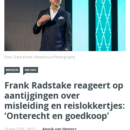
Foto: Dave Kroet / KeepFocus Photography
MENSEN
NIEUWS
Frank Radstake reageert op
aantijgingen over
misleiding en reislokkertjes:
‘Onterecht en goedkoop’
16 juni 2026 - 09:12
Anouk van Hemert