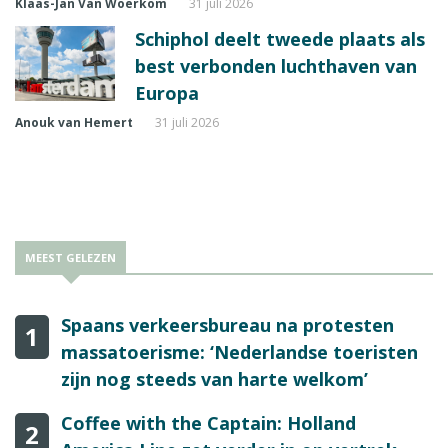
Klaas-Jan Van Woerkom
31 juli 2026
Schiphol deelt tweede plaats als
best verbonden luchthaven van
Europa
Anouk van Hemert
31 juli 2026
MEEST GELEZEN
Spaans verkeersbureau na protesten
1
massatoerisme: ‘Nederlandse toeristen
zijn nog steeds van harte welkom’
Coffee with the Captain: Holland
2