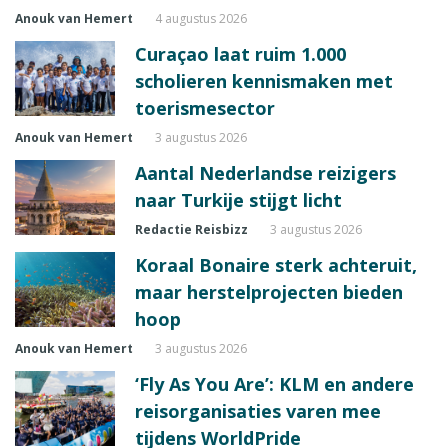
Anouk van Hemert
4 augustus 2026
Curaçao laat ruim 1.000
scholieren kennismaken met
toerismesector
Anouk van Hemert
3 augustus 2026
Aantal Nederlandse reizigers
naar Turkije stijgt licht
Redactie Reisbizz
3 augustus 2026
Koraal Bonaire sterk achteruit,
maar herstelprojecten bieden
hoop
Anouk van Hemert
3 augustus 2026
‘Fly As You Are’: KLM en andere
reisorganisaties varen mee
tijdens WorldPride