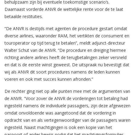
behulpzaam zijn bij eventuele toekomstige scenario’s.
Daarnaast vorderde ANVR de wettelijke rente voor de te laat
betaalde restituties.
“De ANVR is destijds met agenten de procedure gestart omdat
diverse airlines, waaronder RAM, het vertikten de consument en
touroperator op tijd terug te betalen”, meldt adjunct-directeur
Walter Schut van de ANVR. “De procedure en dreiging hiermee
richting andere airlines heeft de terugbetalingen zeker versneld
en dat is de eerste winst geweest. De uitspraak nu bevestigt dat
wij als ANVR dit soort procedures namens de leden kunnen
voeren en ook met succes kunnen afronden.”
De rechter ging niet op alle punten mee met de argumenten van
de ANVR. "Voor zover de ANVR de vorderingen tot betaling had
ingesteld namens de individuele passagiers, zijn deze afgewezen
omdat onvoldoende was aangetoond dat de vordering in
opdracht van en als vertegenwoordiger van de passagiers waren
ingesteld. Naast machtigingen is ook een kopie van het
paspoort of ander bewijs nodig dat het machtigingsformulier