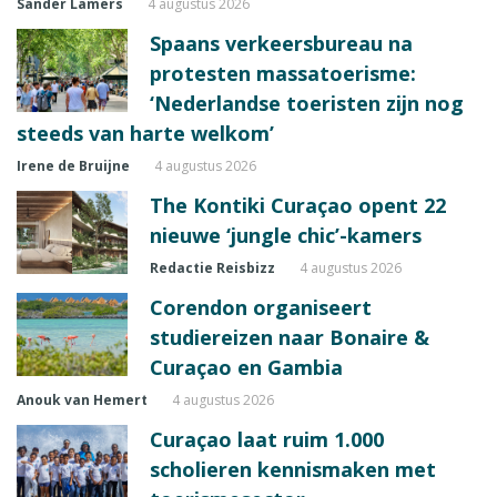
Sander Lamers
4 augustus 2026
Spaans verkeersbureau na
protesten massatoerisme:
‘Nederlandse toeristen zijn nog
steeds van harte welkom’
Irene de Bruijne
4 augustus 2026
The Kontiki Curaçao opent 22
nieuwe ‘jungle chic’-kamers
Redactie Reisbizz
4 augustus 2026
Corendon organiseert
studiereizen naar Bonaire &
Curaçao en Gambia
Anouk van Hemert
4 augustus 2026
Curaçao laat ruim 1.000
scholieren kennismaken met