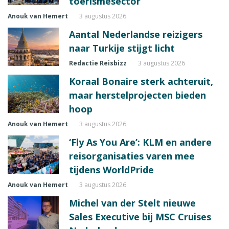
toerismesector
Anouk van Hemert
3 augustus 2026
Aantal Nederlandse reizigers
naar Turkije stijgt licht
Redactie Reisbizz
3 augustus 2026
Koraal Bonaire sterk achteruit,
maar herstelprojecten bieden
hoop
Anouk van Hemert
3 augustus 2026
‘Fly As You Are’: KLM en andere
reisorganisaties varen mee
tijdens WorldPride
Anouk van Hemert
3 augustus 2026
Michel van der Stelt nieuwe
Sales Executive bij MSC Cruises