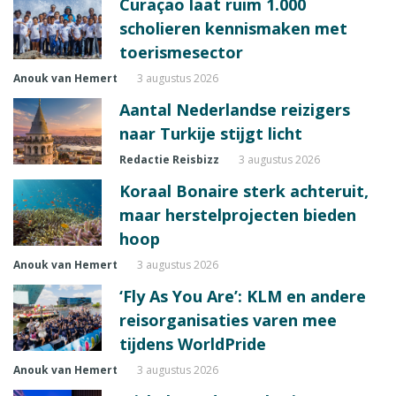
Curaçao laat ruim 1.000
scholieren kennismaken met
toerismesector
Anouk van Hemert
3 augustus 2026
Aantal Nederlandse reizigers
naar Turkije stijgt licht
Redactie Reisbizz
3 augustus 2026
Koraal Bonaire sterk achteruit,
maar herstelprojecten bieden
hoop
Anouk van Hemert
3 augustus 2026
‘Fly As You Are’: KLM en andere
reisorganisaties varen mee
tijdens WorldPride
Anouk van Hemert
3 augustus 2026