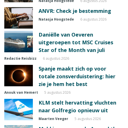
Natasja Hoogstede
6 augustus 2026
ANVR: Check je bestemming
Natasja Hoogstede
6 augustus 2026
Daniëlle van Oeveren
uitgeroepen tot MSC Cruises
Star of the Month van juli
Redactie Reisbizz
6 augustus 2026
Spanje maakt zich op voor
totale zonsverduistering: hier
zie je hem het best
Anouk van Hemert
5 augustus 2026
KLM stelt hervatting vluchten
naar Golfregio opnieuw uit
Maarten Veeger
5 augustus 2026