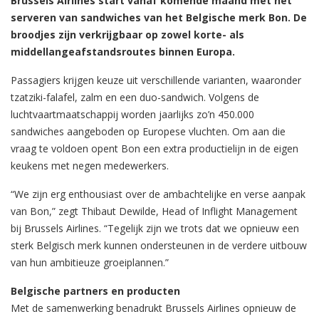
Brussels Airlines start vanaf komende maand met het
serveren van sandwiches van het Belgische merk Bon. De
broodjes zijn verkrijgbaar op zowel korte- als
middellangeafstandsroutes binnen Europa.
Passagiers krijgen keuze uit verschillende varianten, waaronder
tzatziki-falafel, zalm en een duo-sandwich. Volgens de
luchtvaartmaatschappij worden jaarlijks zo’n 450.000
sandwiches aangeboden op Europese vluchten. Om aan die
vraag te voldoen opent Bon een extra productielijn in de eigen
keukens met negen medewerkers.
“We zijn erg enthousiast over de ambachtelijke en verse aanpak
van Bon,” zegt Thibaut Dewilde, Head of Inflight Management
bij Brussels Airlines. “Tegelijk zijn we trots dat we opnieuw een
sterk Belgisch merk kunnen ondersteunen in de verdere uitbouw
van hun ambitieuze groeiplannen.”
Belgische partners en producten
Met de samenwerking benadrukt Brussels Airlines opnieuw de