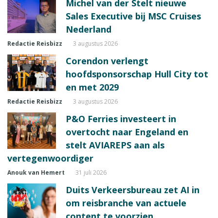
Michel van der Stelt nieuwe
Sales Executive bij MSC Cruises
Nederland
Redactie Reisbizz
3 augustus 2026
Corendon verlengt
hoofdsponsorschap Hull City tot
en met 2029
Redactie Reisbizz
3 augustus 2026
P&O Ferries investeert in
overtocht naar Engeland en
stelt AVIAREPS aan als
vertegenwoordiger
Anouk van Hemert
31 juli 2026
Duits Verkeersbureau zet AI in
om reisbranche van actuele
content te voorzien