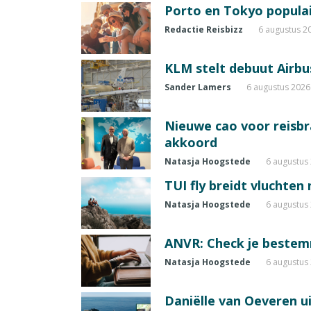
Porto en Tokyo populai
Redactie Reisbizz
6 augustus 2
KLM stelt debuut Airbu
Sander Lamers
6 augustus 2026
Nieuwe cao voor reisb
akkoord
Natasja Hoogstede
6 augustus
TUI fly breidt vluchten
Natasja Hoogstede
6 augustus
ANVR: Check je beste
Natasja Hoogstede
6 augustus
Daniëlle van Oeveren u