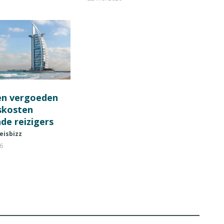
en vergoeden
fskosten
de reizigers
eisbizz
26