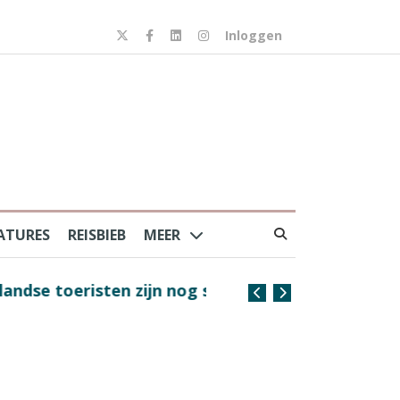
Inloggen
ATURES
REISBIEB
MEER
risten zijn nog steeds
Coffee with the Captain