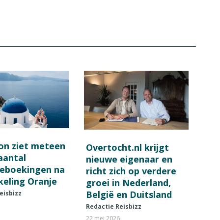
on ziet meteen
Overtocht.nl krijgt
 aantal
nieuwe eigenaar en
ieboekingen na
richt zich op verdere
keling Oranje
groei in Nederland,
België en Duitsland
eisbizz
Redactie Reisbizz
22 mei 2026