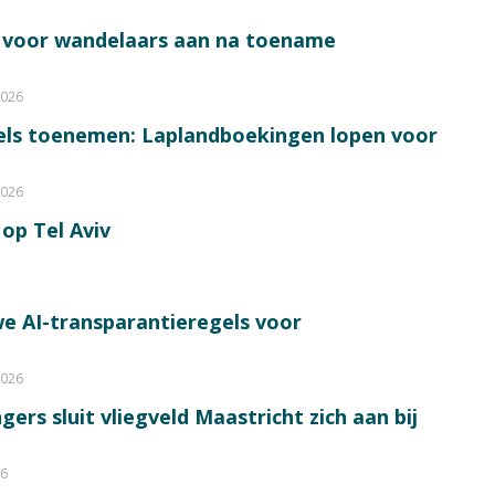
s voor wandelaars aan na toename
2026
bels toenemen: Laplandboekingen lopen voor
2026
op Tel Aviv
e AI-transparantieregels voor
2026
ers sluit vliegveld Maastricht zich aan bij
26