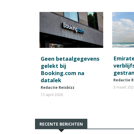
Emirat
Geen betaalgegevens
verblij
gelekt bij
gestran
Booking.com na
datalek
Redactie R
3 maart 20
Redactie Reisbizz
13 april 2026
RECENTE BERICHTEN