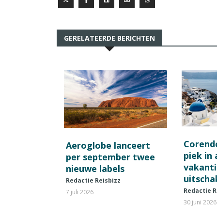
GERELATEERDE BERICHTEN
Corend
Aeroglobe lanceert
piek in
per september twee
vakant
nieuwe labels
uitscha
Redactie Reisbizz
Redactie R
7 juli 2026
30 juni 2026