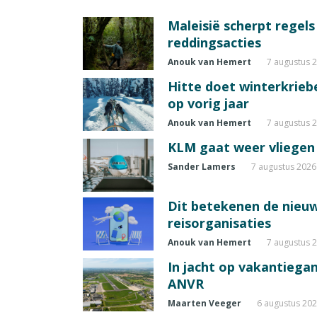
Maleisië scherpt regel
reddingsacties
Anouk van Hemert
7 augustus 
Hitte doet winterkrie
op vorig jaar
Anouk van Hemert
7 augustus 
KLM gaat weer vliegen 
Sander Lamers
7 augustus 2026
Dit betekenen de nieuw
reisorganisaties
Anouk van Hemert
7 augustus 
In jacht op vakantiegang
ANVR
Maarten Veeger
6 augustus 20