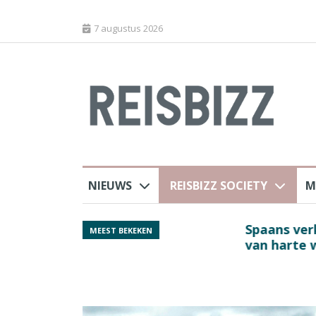
7 augustus 2026
NIEUWS
REISBIZZ SOCIETY
M
j ANVR
Spaans verkeersbure
MEEST BEKEKEN
van harte welkom’