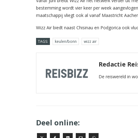
Vanaf juni breidt Wizz Air het netwerk verder uit 
bestemming wordt vier keer per week aangevlogen
maatschappij vliegt ook al vanaf Maastricht Aache
Wizz Air biedt naast Chisinau en Podgorica ook vlu
TAGS:
keulen/bonn
wizz air
Redactie Rei
De reiswereld in w
Deel online: