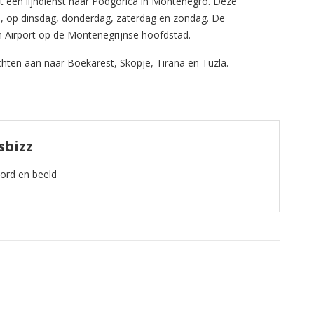
met een lijndienst naar Podgorica in Montenegro. Deze
, op dinsdag, donderdag, zaterdag en zondag. De
n Airport op de Montenegrijnse hoofdstad.
chten aan naar Boekarest, Skopje, Tirana en Tuzla.
sbizz
oord en beeld