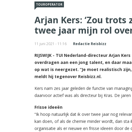
TOUROPERATOR
Arjan Kers: ‘Zou trots 
twee jaar mijn rol ov
11 juni 2021 - 11:16
Redactie Reisbizz
RIJSWIJK - TUI Nederland-directeur Arjan Kers 
overdragen aan een jong talent, en daar maa
op wat is neergezet. “Je moet realistisch zij
meldt hij tegenover Reisbizz.nl.
Kers nam zes jaar geleden de functie van managing 
daarvoor actief was als directeur bij Kras. De jaren 
Frisse ideeën
“Ik hoop natuurlijk dat ik over twee jaar nog rele
kan doen, of als de chemie minder wordt, dan sta ik
organisatie als er nieuwe en frisse ideeën door d