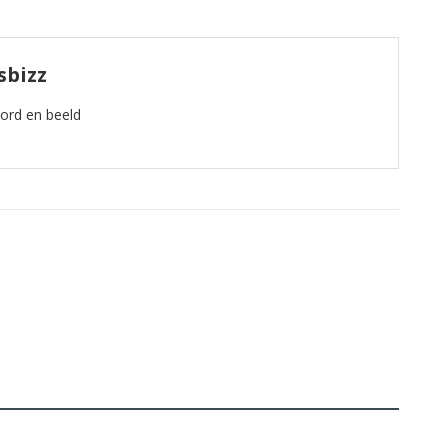
sbizz
oord en beeld