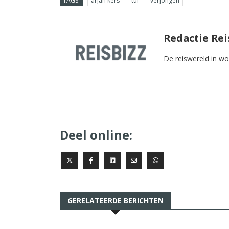
TAGS:
arjan kers
tui
verjongen
Redactie Rei
De reiswereld in w
Deel online:
GERELATEERDE BERICHTEN