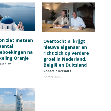
on ziet meteen
Overtocht.nl krijgt
 aantal
nieuwe eigenaar en
ieboekingen na
richt zich op verdere
keling Oranje
groei in Nederland,
België en Duitsland
eisbizz
Redactie Reisbizz
22 mei 2026