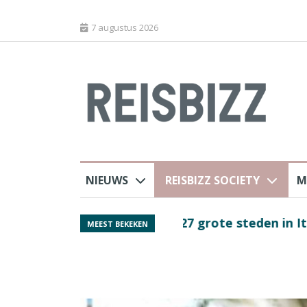
7 augustus 2026
NIEUWS
REISBIZZ SOCIETY
M
Spaans verkeersbure
MEEST BEKEKEN
van harte welkom’