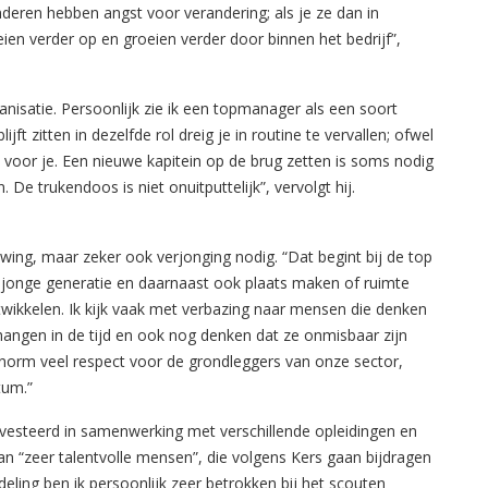
eren hebben angst voor verandering; als je ze dan in
ien verder op en groeien verder door binnen het bedrijf”,
anisatie. Persoonlijk zie ik een topmanager als een soort
ft zitten in dezelfde rol dreig je in routine te vervallen; ofwel
it voor je. Een nieuwe kapitein op de brug zetten is soms nodig
 trukendoos is niet onuitputtelijk”, vervolgt hij.
uwing, maar zeker ook verjonging nodig. “Dat begint bij de top
 jonge generatie en daarnaast ook plaats maken of ruimte
wikkelen. Ik kijk vaak met verbazing naar mensen die denken
 hangen in de tijd en ook nog denken dat ze onmisbaar zijn
enorm veel respect voor de grondleggers van onze sector,
tum.”
nvesteerd in samenwerking met verschillende opleidingen en
n “zeer talentvolle mensen”, die volgens Kers gaan bijdragen
ling ben ik persoonlijk zeer betrokken bij het scouten