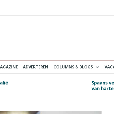
AGAZINE
ADVERTEREN
COLUMNS & BLOGS
VAC
au na protesten massatoerisme: ‘Nederlandse toe