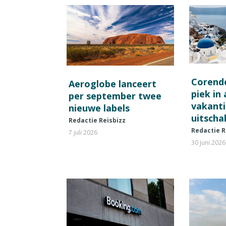
Corend
Aeroglobe lanceert
piek in
per september twee
vakant
nieuwe labels
uitscha
Redactie Reisbizz
Redactie R
7 juli 2026
30 juni 2026