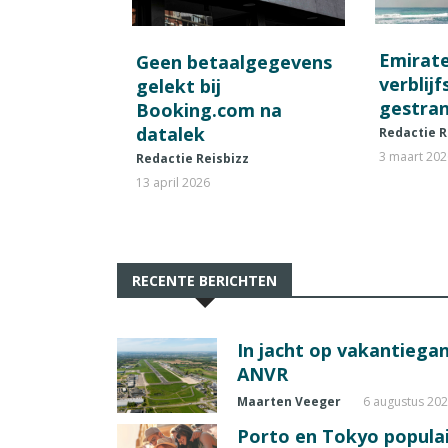
Emirat
Geen betaalgegevens
verblij
gelekt bij
gestran
Booking.com na
datalek
Redactie R
3 maart 20
Redactie Reisbizz
13 april 2026
RECENTE BERICHTEN
In jacht op vakantiegang
ANVR
Maarten Veeger
6 augustus 20
Porto en Tokyo populai