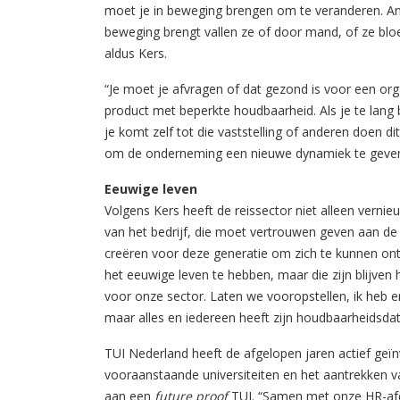
moet je in beweging brengen om te veranderen. And
beweging brengt vallen ze of door mand, of ze bloe
aldus Kers.
“Je moet je afvragen of dat gezond is voor een org
product met beperkte houdbaarheid. Als je te lang blij
je komt zelf tot die vaststelling of anderen doen d
om de onderneming een nieuwe dynamiek te geven. De
Eeuwige leven
Volgens Kers heeft de reissector niet alleen vernie
van het bedrijf, die moet vertrouwen geven aan de
creëren voor deze generatie om zich te kunnen ont
het eeuwige leven te hebben, maar die zijn blijven
voor onze sector. Laten we vooropstellen, ik heb 
maar alles en iedereen heeft zijn houdbaarheidsda
TUI Nederland heeft de afgelopen jaren actief geï
vooraanstaande universiteiten en het aantrekken va
aan een
future proof
TUI. “Samen met onze HR-afde