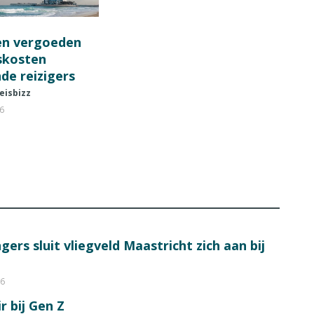
en vergoeden
fskosten
de reizigers
eisbizz
26
ers sluit vliegveld Maastricht zich aan bij
26
r bij Gen Z