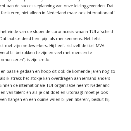
cht aan de successieplanning van onze leidinggevenden. Dat
ciliteren, niet alleen in Nederland maar ook internationaal.”
n het einde van de slopende coronacrisis waarin TUI afscheid
at laatste deed hem pijn als mensenmens. Het liefst
ct met zijn medewerkers. Hij heeft zichzelf de titel MVA
veral bij betrokken te zijn en veel met mensen te
mmuniceren”, is zijn credo.
ier en passie gedaan en hoop dit ook de komende jaren nog zo
als ik straks het stokje kan overdragen aan iemand anders
Binnen de internationale TUI-organisatie neemt Nederland
n van talent en als je dat doet en uitdraagt moet je ook
ijven hangen en een opinie willen blijven filteren”, besluit hij.