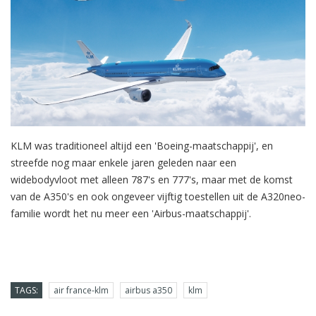
KLM was traditioneel altijd een 'Boeing-maatschappij', en
streefde nog maar enkele jaren geleden naar een
widebodyvloot met alleen 787's en 777's, maar met de komst
van de A350's en ook ongeveer vijftig toestellen uit de A320neo-
familie wordt het nu meer een 'Airbus-maatschappij'.
TAGS:
air france-klm
airbus a350
klm