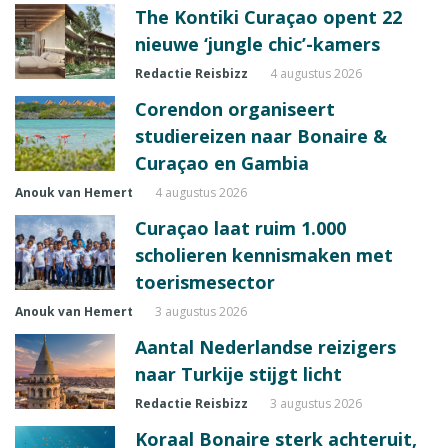
The Kontiki Curaçao opent 22
nieuwe ‘jungle chic’-kamers
Redactie Reisbizz
4 augustus 2026
Corendon organiseert
studiereizen naar Bonaire &
Curaçao en Gambia
Anouk van Hemert
4 augustus 2026
Curaçao laat ruim 1.000
scholieren kennismaken met
toerismesector
Anouk van Hemert
3 augustus 2026
Aantal Nederlandse reizigers
naar Turkije stijgt licht
Redactie Reisbizz
3 augustus 2026
Koraal Bonaire sterk achteruit,