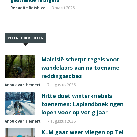
gestrande reizigers
Redactie Reisbizz
3 maart 2026
RECENTE BERICHTEN
Maleisië scherpt regels voor
wandelaars aan na toename
reddingsacties
Anouk van Hemert
7 augustus 2026
Hitte doet winterkriebels
toenemen: Laplandboekingen
lopen voor op vorig jaar
Anouk van Hemert
7 augustus 2026
KLM gaat weer vliegen op Tel