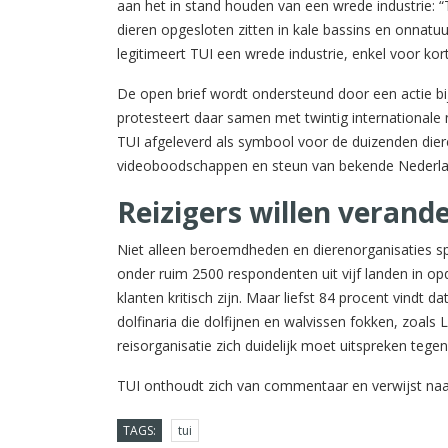
aan het in stand houden van een wrede industrie: “T
dieren opgesloten zitten in kale bassins en onnat
legitimeert TUI een wrede industrie, enkel voor kor
De open brief wordt ondersteund door een actie bi
protesteert daar samen met twintig internationale 
TUI afgeleverd als symbool voor de duizenden dier
videoboodschappen en steun van bekende Nederlan
Reizigers willen verand
Niet alleen beroemdheden en dierenorganisaties sp
onder ruim 2500 respondenten uit vijf landen in opd
klanten kritisch zijn. Maar liefst 84 procent vindt
dolfinaria die dolfijnen en walvissen fokken, zoals
reisorganisatie zich duidelijk moet uitspreken teg
TUI onthoudt zich van commentaar en verwijst na
TAGS:
tui