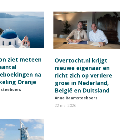
on ziet meteen
Overtocht.nl krijgt
 aantal
nieuwe eigenaar en
ieboekingen na
richt zich op verdere
keling Oranje
groei in Nederland,
België en Duitsland
steeboers
Anne Raamsteeboers
22 mei 2026