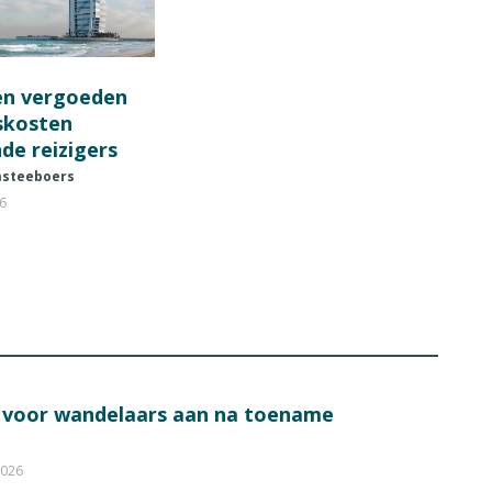
en vergoeden
fskosten
de reizigers
steeboers
26
s voor wandelaars aan na toename
2026