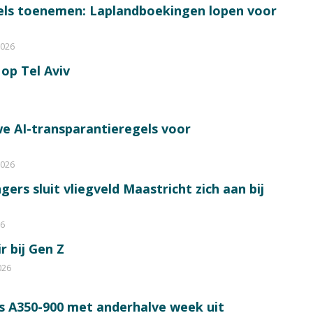
bels toenemen: Laplandboekingen lopen voor
2026
op Tel Aviv
e AI-transparantieregels voor
2026
ers sluit vliegveld Maastricht zich aan bij
26
r bij Gen Z
026
s A350-900 met anderhalve week uit