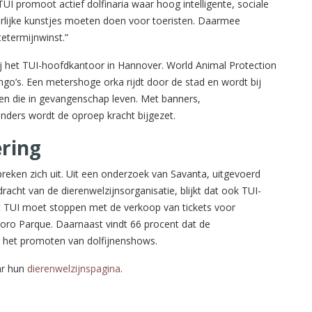
UI promoot actief dolfinaria waar hoog intelligente, sociale
uurlijke kunstjes moeten doen voor toeristen. Daarmee
tetermijnwinst.”
j het TUI-hoofdkantoor in Hannover. World Animal Protection
ngo’s. Een metershoge orka rijdt door de stad en wordt bij
en die in gevangenschap leven. Met banners,
ders wordt de oproep kracht bijgezet.
ering
reken zich uit. Uit een onderzoek van Savanta, uitgevoerd
racht van de dierenwelzijnsorganisatie, blijkt dat ook TUI-
 dat TUI moet stoppen met de verkoop van tickets voor
 Loro Parque. Daarnaast vindt 66 procent dat de
en het promoten van dolfijnenshows.
ar hun
dierenwelzijnspagina
.