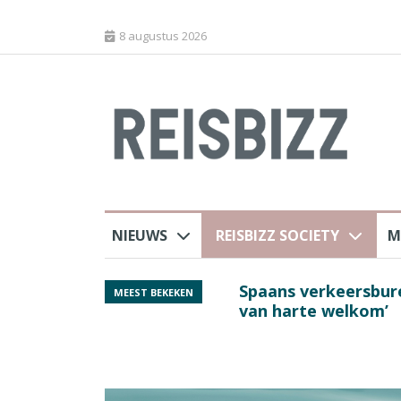
8 augustus 2026
NIEUWS
REISBIZZ SOCIETY
M
rland
Spaans verkeersbure
MEEST BEKEKEN
van harte welkom’