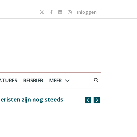
Inloggen
ATURES
REISBIEB
MEER
risten zijn nog steeds
Coffee with the Captain