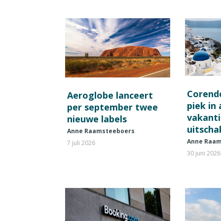
Corend
Aeroglobe lanceert
piek in
per september twee
vakant
nieuwe labels
uitscha
Anne Raamsteeboers
Anne Raam
7 juli 2026
30 juni 2026