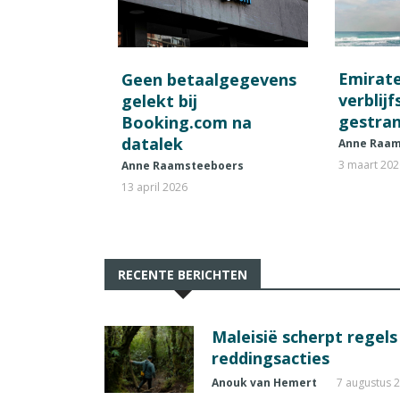
Emirat
Geen betaalgegevens
verblij
gelekt bij
gestran
Booking.com na
datalek
Anne Raam
3 maart 20
Anne Raamsteeboers
13 april 2026
RECENTE BERICHTEN
Maleisië scherpt regel
reddingsacties
Anouk van Hemert
7 augustus 