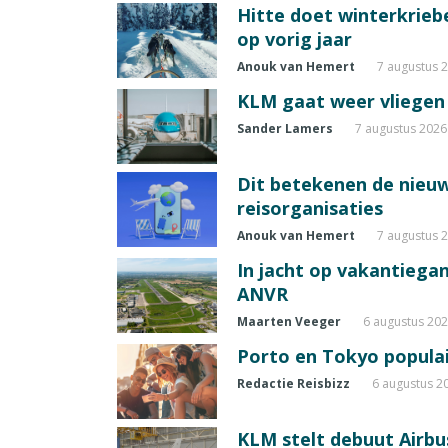
Hitte doet winterkrie
op vorig jaar
Anouk van Hemert
7 augustus 
KLM gaat weer vliegen 
Sander Lamers
7 augustus 2026
Dit betekenen de nieuw
reisorganisaties
Anouk van Hemert
7 augustus 
In jacht op vakantiegang
ANVR
Maarten Veeger
6 augustus 20
Porto en Tokyo populai
Redactie Reisbizz
6 augustus 2
KLM stelt debuut Airbu