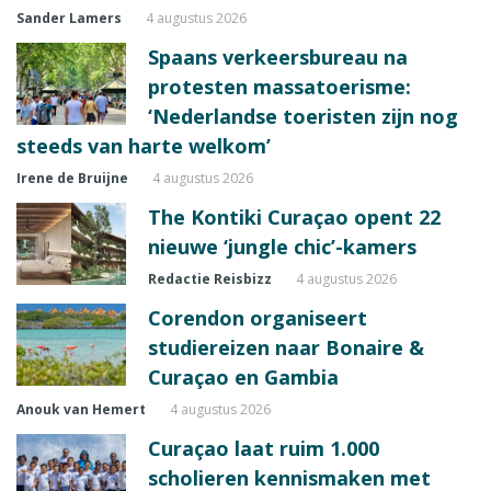
Sander Lamers
4 augustus 2026
Spaans verkeersbureau na
protesten massatoerisme:
‘Nederlandse toeristen zijn nog
steeds van harte welkom’
Irene de Bruijne
4 augustus 2026
The Kontiki Curaçao opent 22
nieuwe ‘jungle chic’-kamers
Redactie Reisbizz
4 augustus 2026
Corendon organiseert
studiereizen naar Bonaire &
Curaçao en Gambia
Anouk van Hemert
4 augustus 2026
Curaçao laat ruim 1.000
scholieren kennismaken met