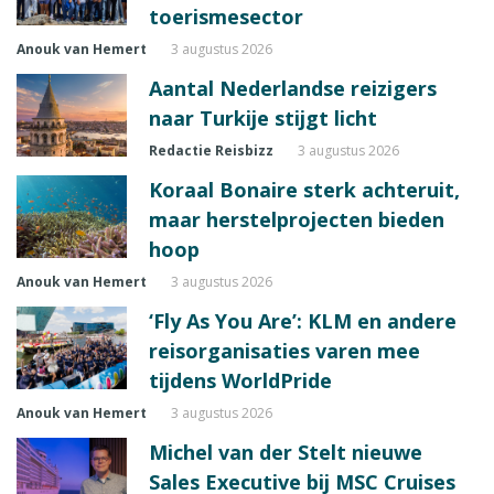
toerismesector
Anouk van Hemert
3 augustus 2026
Aantal Nederlandse reizigers
naar Turkije stijgt licht
Redactie Reisbizz
3 augustus 2026
Koraal Bonaire sterk achteruit,
maar herstelprojecten bieden
hoop
Anouk van Hemert
3 augustus 2026
‘Fly As You Are’: KLM en andere
reisorganisaties varen mee
tijdens WorldPride
Anouk van Hemert
3 augustus 2026
Michel van der Stelt nieuwe
Sales Executive bij MSC Cruises