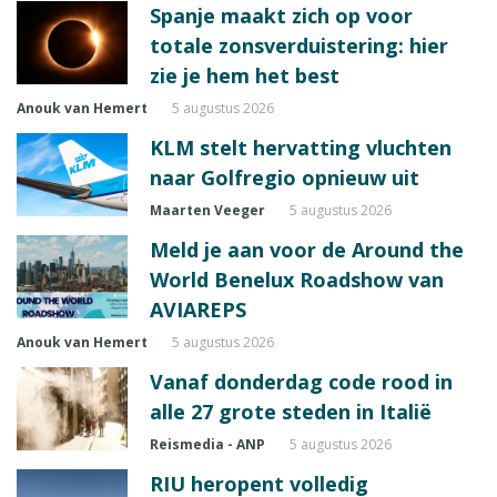
Spanje maakt zich op voor
totale zonsverduistering: hier
zie je hem het best
Anouk van Hemert
5 augustus 2026
KLM stelt hervatting vluchten
naar Golfregio opnieuw uit
Maarten Veeger
5 augustus 2026
Meld je aan voor de Around the
World Benelux Roadshow van
AVIAREPS
Anouk van Hemert
5 augustus 2026
Vanaf donderdag code rood in
alle 27 grote steden in Italië
Reismedia - ANP
5 augustus 2026
RIU heropent volledig