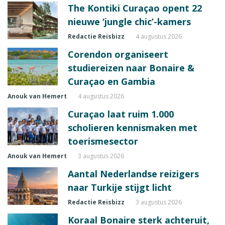
The Kontiki Curaçao opent 22
nieuwe ‘jungle chic’-kamers
Redactie Reisbizz
4 augustus 2026
Corendon organiseert
studiereizen naar Bonaire &
Curaçao en Gambia
Anouk van Hemert
4 augustus 2026
Curaçao laat ruim 1.000
scholieren kennismaken met
toerismesector
Anouk van Hemert
3 augustus 2026
Aantal Nederlandse reizigers
naar Turkije stijgt licht
Redactie Reisbizz
3 augustus 2026
Koraal Bonaire sterk achteruit,