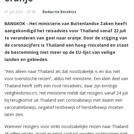
21 juli 2021 - 07:45
Redactie Reisbizz
BANGKOK - Het ministerie van Buitenlandse Zaken heeft
aangekondigd het reisadvies voor Thailand vanaf 22 juli
te veranderen van geel naar oranje. Door de stijging van
de coronacijfers is Thailand een hoog-risicoland en staat
de bestemming niet meer op de EU-lijst van veilige
landen en gebieden.
“Reis alleen naar Thailand als dat noodzakelijk is en dus niet
voor toeristische reizen”, aldus het ministerie. Een klein deel van
Thailand heeft zelfs een rood reisadvies, daar zijn ernstige
veiligheidsrisico’s. Het ministerie meldt dat reizigers vanaf 24 juli
bij terugkomst uit Thailand een coronabewijs met daarin een
vaccinatiebewijs, negatief testbewijs of herstelbewijs moeten
laten zien.
Wanneer reizigers voor strikt noodzakelijke reizen naar Thailand
af willen reizen, moet er eerst contact worden opgenomen met