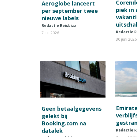
Corend
Aeroglobe lanceert
piek in
per september twee
vakant
nieuwe labels
uitscha
Redactie Reisbizz
Redactie R
7 juli 2026
30 juni 2026
Emirat
Geen betaalgegevens
verblij
gelekt bij
gestran
Booking.com na
datalek
Redactie R