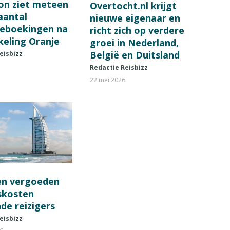
on ziet meteen
Overtocht.nl krijgt
 aantal
nieuwe eigenaar en
ieboekingen na
richt zich op verdere
keling Oranje
groei in Nederland,
België en Duitsland
eisbizz
Redactie Reisbizz
22 mei 2026
en vergoeden
fskosten
de reizigers
eisbizz