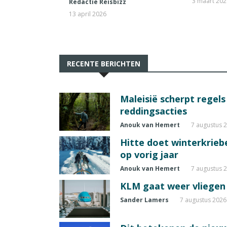
3 maart 20
Redactie Reisbizz
13 april 2026
RECENTE BERICHTEN
Maleisië scherpt regel
reddingsacties
Anouk van Hemert
7 augustus 
Hitte doet winterkrie
op vorig jaar
Anouk van Hemert
7 augustus 
KLM gaat weer vliegen 
Sander Lamers
7 augustus 2026