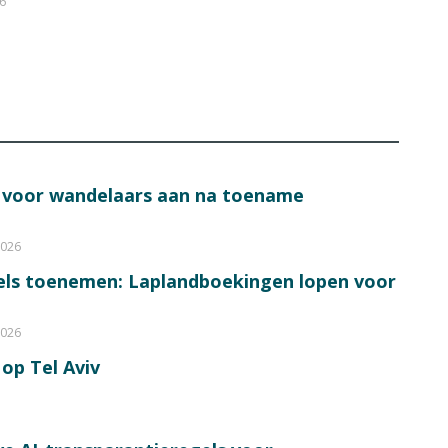
26
s voor wandelaars aan na toename
2026
bels toenemen: Laplandboekingen lopen voor
2026
op Tel Aviv