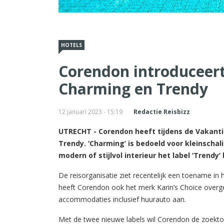
HOTELS
Corendon introduceert
Charming en Trendy
12 januari 2023 - 15:19
Redactie Reisbizz
UTRECHT - Corendon heeft tijdens de Vakant
Trendy. ‘Charming’ is bedoeld voor kleinscha
modern of stijlvol interieur het label ‘Trendy’ 
De reisorganisatie ziet recentelijk een toename i
heeft Corendon ook het merk Karin’s Choice overgen
accommodaties inclusief huurauto aan.
Met de twee nieuwe labels wil Corendon de zoektoc