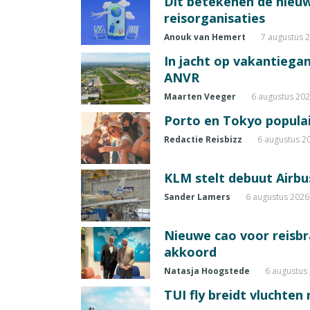
Dit betekenen de nieuw
reisorganisaties
Anouk van Hemert
7 augustus 
In jacht op vakantiegang
ANVR
Maarten Veeger
6 augustus 20
Porto en Tokyo populai
Redactie Reisbizz
6 augustus 2
KLM stelt debuut Airbu
Sander Lamers
6 augustus 2026
Nieuwe cao voor reisb
akkoord
Natasja Hoogstede
6 augustus
TUI fly breidt vluchten