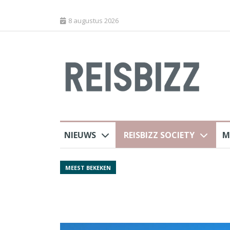
8 augustus 2026
NIEUWS
REISBIZZ SOCIETY
M
rland
Spaans verkeersbure
MEEST BEKEKEN
van harte welkom’