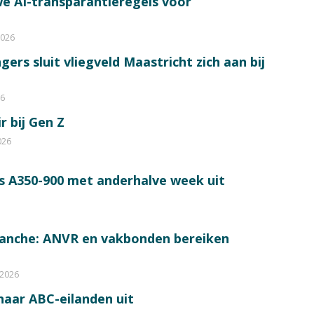
e AI-transparantieregels voor
2026
ers sluit vliegveld Maastricht zich aan bij
26
r bij Gen Z
026
s A350-900 met anderhalve week uit
ranche: ANVR en vakbonden bereiken
 2026
 naar ABC-eilanden uit