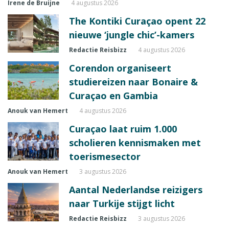
Irene de Bruijne
4 augustus 2026
The Kontiki Curaçao opent 22
nieuwe ‘jungle chic’-kamers
Redactie Reisbizz
4 augustus 2026
Corendon organiseert
studiereizen naar Bonaire &
Curaçao en Gambia
Anouk van Hemert
4 augustus 2026
Curaçao laat ruim 1.000
scholieren kennismaken met
toerismesector
Anouk van Hemert
3 augustus 2026
Aantal Nederlandse reizigers
naar Turkije stijgt licht
Redactie Reisbizz
3 augustus 2026