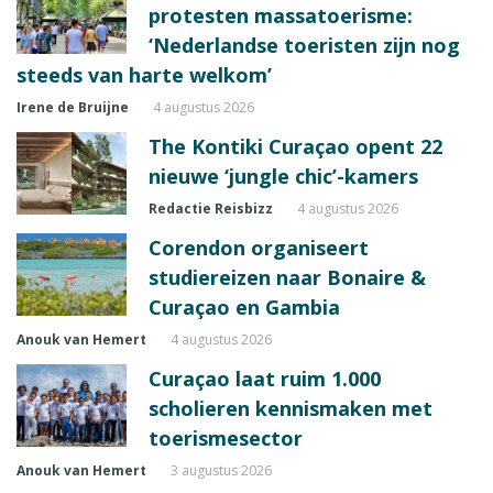
protesten massatoerisme:
‘Nederlandse toeristen zijn nog
steeds van harte welkom’
Irene de Bruijne
4 augustus 2026
The Kontiki Curaçao opent 22
nieuwe ‘jungle chic’-kamers
Redactie Reisbizz
4 augustus 2026
Corendon organiseert
studiereizen naar Bonaire &
Curaçao en Gambia
Anouk van Hemert
4 augustus 2026
Curaçao laat ruim 1.000
scholieren kennismaken met
toerismesector
Anouk van Hemert
3 augustus 2026