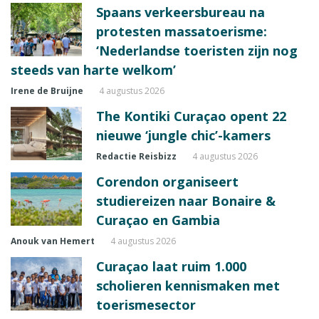
Spaans verkeersbureau na
protesten massatoerisme:
‘Nederlandse toeristen zijn nog
steeds van harte welkom’
Irene de Bruijne
4 augustus 2026
The Kontiki Curaçao opent 22
nieuwe ‘jungle chic’-kamers
Redactie Reisbizz
4 augustus 2026
Corendon organiseert
studiereizen naar Bonaire &
Curaçao en Gambia
Anouk van Hemert
4 augustus 2026
Curaçao laat ruim 1.000
scholieren kennismaken met
toerismesector