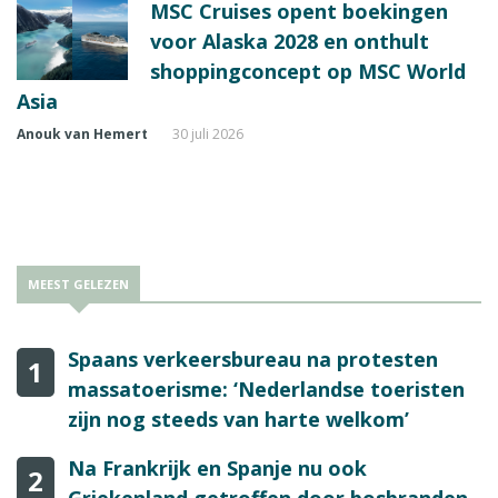
MSC Cruises opent boekingen
voor Alaska 2028 en onthult
shoppingconcept op MSC World
Asia
Anouk van Hemert
30 juli 2026
MEEST GELEZEN
Spaans verkeersbureau na protesten
1
massatoerisme: ‘Nederlandse toeristen
zijn nog steeds van harte welkom’
Na Frankrijk en Spanje nu ook
2