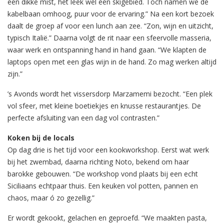
een dikke mist, het leek wel een skigebied. Toch namen we de
kabelbaan omhoog, puur voor de ervaring.” Na een kort bezoek
daalt de groep af voor een lunch aan zee. “Zon, wijn en uitzicht,
typisch Italië.” Daarna volgt de rit naar een sfeervolle masseria,
waar werk en ontspanning hand in hand gaan. “We klapten de
laptops open met een glas wijn in de hand. Zo mag werken altijd
zijn.”
’s Avonds wordt het vissersdorp Marzamemi bezocht. “Een plek
vol sfeer, met kleine boetiekjes en knusse restaurantjes. De
perfecte afsluiting van een dag vol contrasten.”
Koken bij de locals
Op dag drie is het tijd voor een kookworkshop. Eerst wat werk
bij het zwembad, daarna richting Noto, bekend om haar
barokke gebouwen. “De workshop vond plaats bij een echt
Siciliaans echtpaar thuis. Een keuken vol potten, pannen en
chaos, maar ó zo gezellig.”
Er wordt gekookt, gelachen en geproefd. “We maakten pasta,