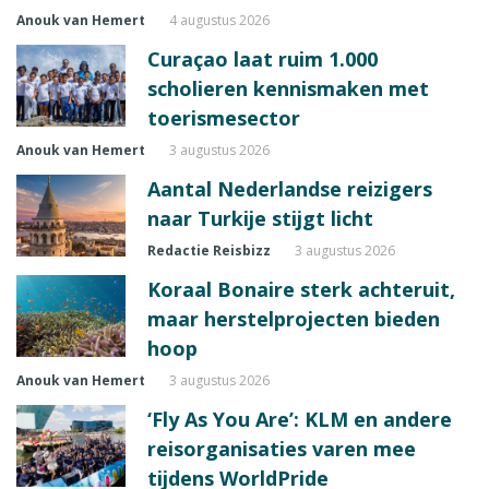
Anouk van Hemert
4 augustus 2026
Curaçao laat ruim 1.000
scholieren kennismaken met
toerismesector
Anouk van Hemert
3 augustus 2026
Aantal Nederlandse reizigers
naar Turkije stijgt licht
Redactie Reisbizz
3 augustus 2026
Koraal Bonaire sterk achteruit,
maar herstelprojecten bieden
hoop
Anouk van Hemert
3 augustus 2026
‘Fly As You Are’: KLM en andere
reisorganisaties varen mee
tijdens WorldPride