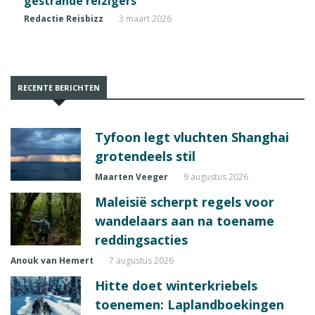
gestrande reizigers
Redactie Reisbizz
3 maart 2026
RECENTE BERICHTEN
Tyfoon legt vluchten Shanghai
grotendeels stil
Maarten Veeger
9 augustus 2026
Maleisië scherpt regels voor
wandelaars aan na toename
reddingsacties
Anouk van Hemert
7 augustus 2026
Hitte doet winterkriebels
toenemen: Laplandboekingen