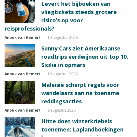
Levert het bijboeken van
vliegtickets steeds grotere
risico’s op voor
reisprofessionals?
Anouk van Hemert
10 augustus 2026
Sunny Cars ziet Amerikaanse
roadtrips verdwijnen uit top 10,
Sicilië in opmars
Anouk van Hemert
10 augustus 2026
Maleisië scherpt regels voor
wandelaars aan na toename
reddingsacties
Anouk van Hemert
9 augustus 2026
Hitte doet winterkriebels
toenemen: Laplandboekingen