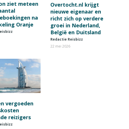
on ziet meteen
Overtocht.nl krijgt
 aantal
nieuwe eigenaar en
ieboekingen na
richt zich op verdere
keling Oranje
groei in Nederland,
België en Duitsland
eisbizz
Redactie Reisbizz
22 mei 2026
en vergoeden
fskosten
de reizigers
eisbizz