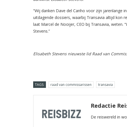
“Wij danken Dave del Canho voor zijn jarenlange inze
uitdagende dossiers, waarbij Transavia altijd kon re
laat Marcel de Nooijer, CEO bij Transavia, weten. “W
Stevens.”
Elisabeth Stevens nieuwste lid Raad van Commiss
TAGS:
raad van commissarissen
transavia
Redactie Rei
De reiswereld in w