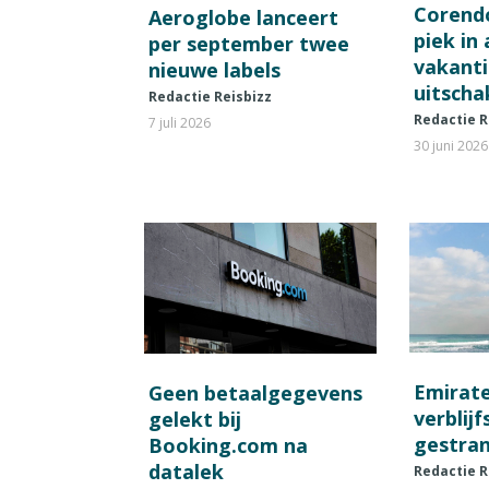
Corend
Aeroglobe lanceert
piek in
per september twee
vakant
nieuwe labels
uitscha
Redactie Reisbizz
Redactie R
7 juli 2026
30 juni 2026
Emirat
Geen betaalgegevens
verblij
gelekt bij
gestran
Booking.com na
datalek
Redactie R