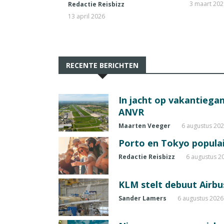
3 maart 20
Redactie Reisbizz
13 april 2026
RECENTE BERICHTEN
In jacht op vakantiegang
ANVR
Maarten Veeger
6 augustus 20
Porto en Tokyo populai
Redactie Reisbizz
6 augustus 2
KLM stelt debuut Airbu
Sander Lamers
6 augustus 2026