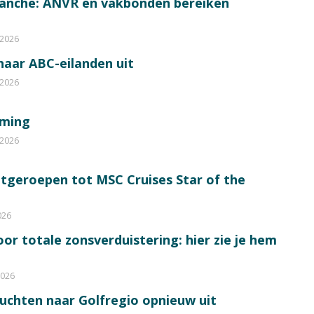
ranche: ANVR en vakbonden bereiken
 2026
 naar ABC-eilanden uit
 2026
mming
 2026
itgeroepen tot MSC Cruises Star of the
026
or totale zonsverduistering: hier zie je hem
2026
luchten naar Golfregio opnieuw uit