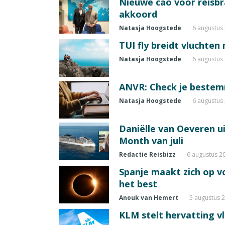
Nieuwe cao voor reisb
akkoord
Natasja Hoogstede
6 augustus
TUI fly breidt vluchten
Natasja Hoogstede
6 augustus
ANVR: Check je beste
Natasja Hoogstede
6 augustus
Daniëlle van Oeveren u
Month van juli
Redactie Reisbizz
6 augustus 2
Spanje maakt zich op vo
het best
Anouk van Hemert
5 augustus 
KLM stelt hervatting v