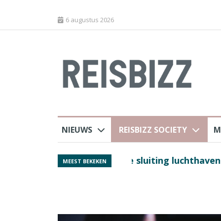
6 augustus 2026
NIEUWS
REISBIZZ SOCIETY
M
 sluiting luchthaven
Spaans verkeersbure
MEEST BEKEKEN
van harte welkom’