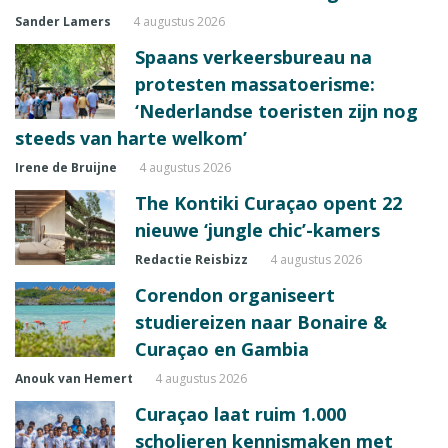
Sander Lamers
4 augustus 2026
Spaans verkeersbureau na
protesten massatoerisme:
‘Nederlandse toeristen zijn nog
steeds van harte welkom’
Irene de Bruijne
4 augustus 2026
The Kontiki Curaçao opent 22
nieuwe ‘jungle chic’-kamers
Redactie Reisbizz
4 augustus 2026
Corendon organiseert
studiereizen naar Bonaire &
Curaçao en Gambia
Anouk van Hemert
4 augustus 2026
Curaçao laat ruim 1.000
scholieren kennismaken met