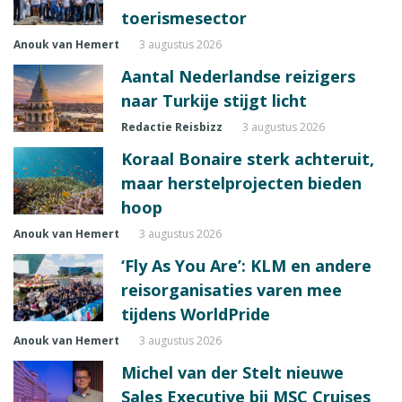
toerismesector
Anouk van Hemert
3 augustus 2026
Aantal Nederlandse reizigers
naar Turkije stijgt licht
Redactie Reisbizz
3 augustus 2026
Koraal Bonaire sterk achteruit,
maar herstelprojecten bieden
hoop
Anouk van Hemert
3 augustus 2026
‘Fly As You Are’: KLM en andere
reisorganisaties varen mee
tijdens WorldPride
Anouk van Hemert
3 augustus 2026
Michel van der Stelt nieuwe
Sales Executive bij MSC Cruises