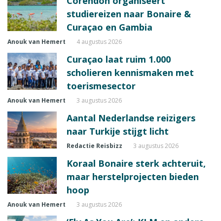
Corendon organiseert
studiereizen naar Bonaire &
Curaçao en Gambia
Anouk van Hemert
4 augustus 2026
Curaçao laat ruim 1.000
scholieren kennismaken met
toerismesector
Anouk van Hemert
3 augustus 2026
Aantal Nederlandse reizigers
naar Turkije stijgt licht
Redactie Reisbizz
3 augustus 2026
Koraal Bonaire sterk achteruit,
maar herstelprojecten bieden
hoop
Anouk van Hemert
3 augustus 2026