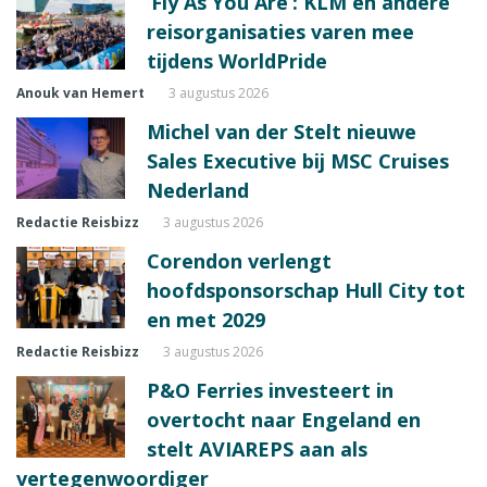
‘Fly As You Are’: KLM en andere
reisorganisaties varen mee
tijdens WorldPride
Anouk van Hemert
3 augustus 2026
Michel van der Stelt nieuwe
Sales Executive bij MSC Cruises
Nederland
Redactie Reisbizz
3 augustus 2026
Corendon verlengt
hoofdsponsorschap Hull City tot
en met 2029
Redactie Reisbizz
3 augustus 2026
P&O Ferries investeert in
overtocht naar Engeland en
stelt AVIAREPS aan als
vertegenwoordiger