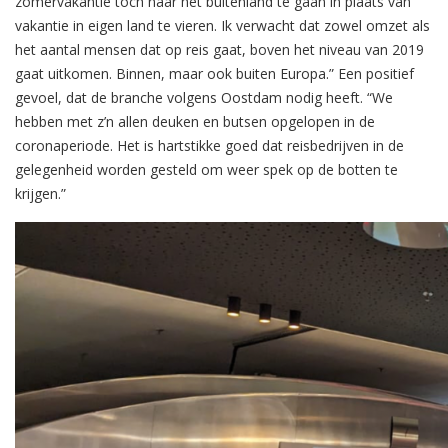
zomervakantie toch naar het buitenland te gaan in plaats van
vakantie in eigen land te vieren. Ik verwacht dat zowel omzet als
het aantal mensen dat op reis gaat, boven het niveau van 2019
gaat uitkomen. Binnen, maar ook buiten Europa.” Een positief
gevoel, dat de branche volgens Oostdam nodig heeft. “We
hebben met z’n allen deuken en butsen opgelopen in de
coronaperiode. Het is hartstikke goed dat reisbedrijven in de
gelegenheid worden gesteld om weer spek op de botten te
krijgen.”