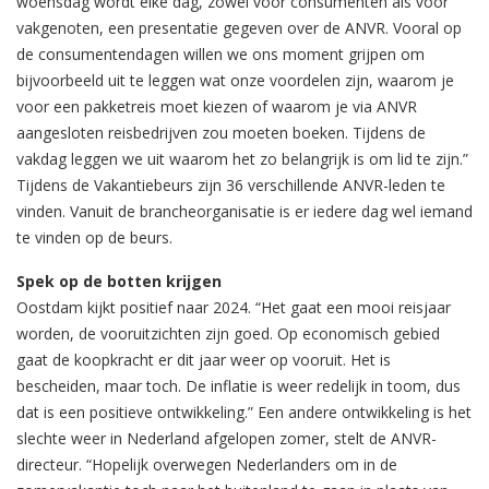
woensdag wordt elke dag, zowel voor consumenten als voor
vakgenoten, een presentatie gegeven over de ANVR. Vooral op
de consumentendagen willen we ons moment grijpen om
bijvoorbeeld uit te leggen wat onze voordelen zijn, waarom je
voor een pakketreis moet kiezen of waarom je via ANVR
aangesloten reisbedrijven zou moeten boeken. Tijdens de
vakdag leggen we uit waarom het zo belangrijk is om lid te zijn.”
Tijdens de Vakantiebeurs zijn 36 verschillende ANVR-leden te
vinden. Vanuit de brancheorganisatie is er iedere dag wel iemand
te vinden op de beurs.
Spek op de botten krijgen
Oostdam kijkt positief naar 2024. “Het gaat een mooi reisjaar
worden, de vooruitzichten zijn goed. Op economisch gebied
gaat de koopkracht er dit jaar weer op vooruit. Het is
bescheiden, maar toch. De inflatie is weer redelijk in toom, dus
dat is een positieve ontwikkeling.” Een andere ontwikkeling is het
slechte weer in Nederland afgelopen zomer, stelt de ANVR-
directeur. “Hopelijk overwegen Nederlanders om in de