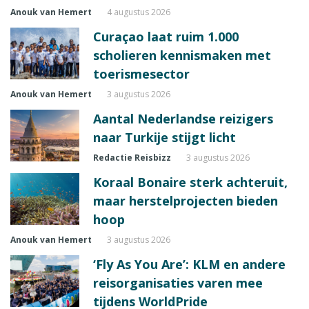
Anouk van Hemert
4 augustus 2026
Curaçao laat ruim 1.000
scholieren kennismaken met
toerismesector
Anouk van Hemert
3 augustus 2026
Aantal Nederlandse reizigers
naar Turkije stijgt licht
Redactie Reisbizz
3 augustus 2026
Koraal Bonaire sterk achteruit,
maar herstelprojecten bieden
hoop
Anouk van Hemert
3 augustus 2026
‘Fly As You Are’: KLM en andere
reisorganisaties varen mee
tijdens WorldPride