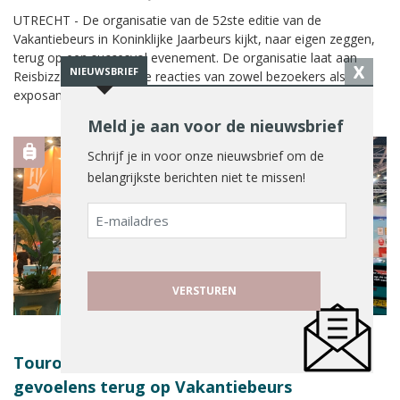
UTRECHT - De organisatie van de 52ste editie van de
Vakantiebeurs in Koninklijke Jaarbeurs kijkt, naar eigen zeggen,
terug op een succesvol evenement. De organisatie laat aan
X
NIEUWSBRIEF
Reisbizz.nl weten dat de reacties van zowel bezoekers als
exposanten lovend waren. Een opvallende deelnemer was
reisbedrijf Corendon. Het bedrijf stond met de grootste stand
Meld je aan voor de nieuwsbrief
ooit op de beurs.
Schrijf je in voor onze nieuwsbrief om de
belangrijkste berichten niet te missen!
E-
mailadres
Touroperators kijken met gemengde
gevoelens terug op Vakantiebeurs