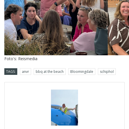
Foto's: Reismedia
TAGS:
anvr
bbq at the beach
Bloomingdale
schiphol