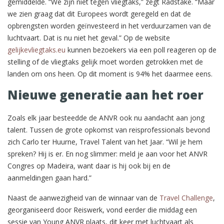
gemiddelde. “We zijn niet tegen vliegtaks,” zegt Radstake. “Maar
we zien graag dat dit Europees wordt geregeld en dat de
opbrengsten worden geïnvesteerd in het verduurzamen van de
luchtvaart. Dat is nu niet het geval.” Op de website
gelijkevliegtaks.eu
kunnen bezoekers via een poll reageren op de
stelling of de vliegtaks gelijk moet worden getrokken met de
landen om ons heen. Op dit moment is 94% het daarmee eens.
Nieuwe generatie aan het roer
Zoals elk jaar besteedde de ANVR ook nu aandacht aan jong
talent. Tussen de grote opkomst van reisprofessionals bevond
zich Carlo ter Huurne, Travel Talent van het Jaar. “Wil je hem
spreken? Hij is er. En nog slimmer: meld je aan voor het ANVR
Congres op Madeira, want daar is hij ook bij en de
aanmeldingen gaan hard.”
Naast de aanwezigheid van de winnaar van de
Travel Challenge
,
georganiseerd door Reiswerk, vond eerder die middag een
sessie van Young ANVR plaats, dit keer met luchtvaart als