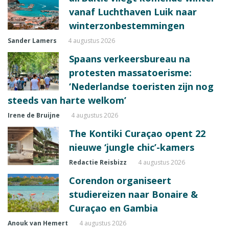
vanaf Luchthaven Luik naar
winterzonbestemmingen
Sander Lamers
4 augustus 2026
Spaans verkeersbureau na
protesten massatoerisme:
‘Nederlandse toeristen zijn nog
steeds van harte welkom’
Irene de Bruijne
4 augustus 2026
The Kontiki Curaçao opent 22
nieuwe ‘jungle chic’-kamers
Redactie Reisbizz
4 augustus 2026
Corendon organiseert
studiereizen naar Bonaire &
Curaçao en Gambia
Anouk van Hemert
4 augustus 2026