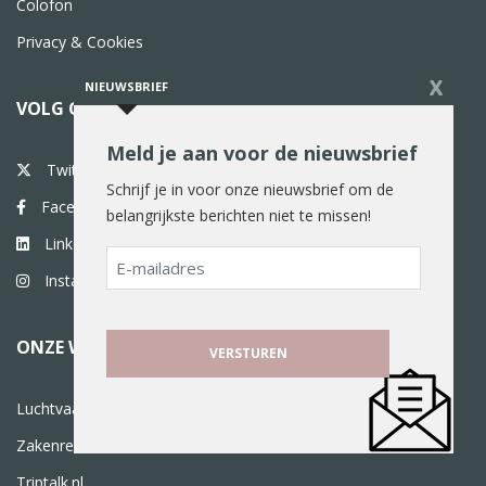
Colofon
Privacy & Cookies
X
NIEUWSBRIEF
VOLG ONS
Meld je aan voor de nieuwsbrief
Twitter
Schrijf je in voor onze nieuwsbrief om de
Facebook
belangrijkste berichten niet te missen!
Linkedin
E-
Instagram
mailadres
ONZE WEBSITES
Luchtvaartnieuws.nl
Zakenreisnieuws.nl
Triptalk.nl