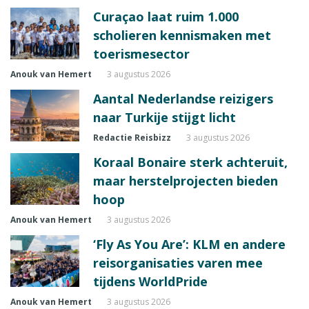
Curaçao laat ruim 1.000
scholieren kennismaken met
toerismesector
Anouk van Hemert
3 augustus 2026
Aantal Nederlandse reizigers
naar Turkije stijgt licht
Redactie Reisbizz
3 augustus 2026
Koraal Bonaire sterk achteruit,
maar herstelprojecten bieden
hoop
Anouk van Hemert
3 augustus 2026
‘Fly As You Are’: KLM en andere
reisorganisaties varen mee
tijdens WorldPride
Anouk van Hemert
3 augustus 2026