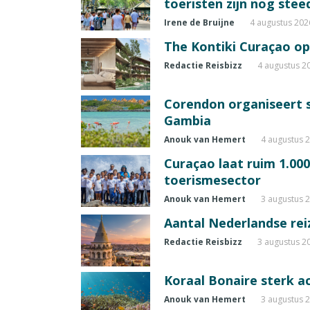
toeristen zijn nog ste
Irene de Bruijne
4 augustus 202
The Kontiki Curaçao op
Redactie Reisbizz
4 augustus 2
Corendon organiseert s
Gambia
Anouk van Hemert
4 augustus 
Curaçao laat ruim 1.00
toerismesector
Anouk van Hemert
3 augustus 
Aantal Nederlandse reizi
Redactie Reisbizz
3 augustus 2
Koraal Bonaire sterk a
Anouk van Hemert
3 augustus 