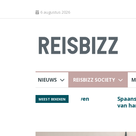
6 augustus 2026
NIEUWS
REISBIZZ SOCIETY
M
 sluiting luchthaven
Spaans verkeersbure
MEEST BEKEKEN
van harte welkom’