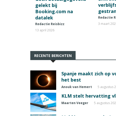
verblij
gelekt bij
gestran
Booking.com na
datalek
Redactie R
3 maart 20
Redactie Reisbizz
13 april 2026
RECENTE BERICHTEN
Spanje maakt zich op vo
het best
Anouk van Hemert
5 augustus 
KLM stelt hervatting v
Maarten Veeger
5 augustus 20