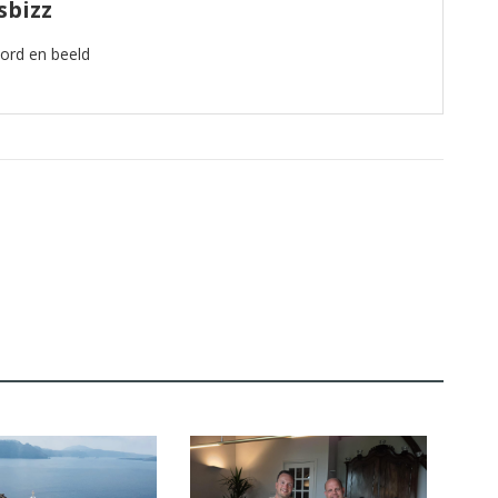
sbizz
oord en beeld