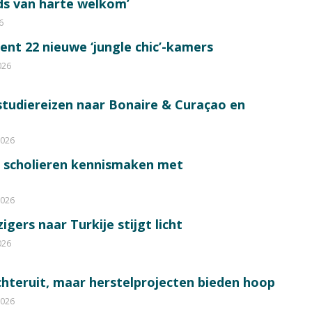
eds van harte welkom’
6
ent 22 nieuwe ‘jungle chic’-kamers
026
tudiereizen naar Bonaire & Curaçao en
2026
0 scholieren kennismaken met
2026
gers naar Turkije stijgt licht
026
chteruit, maar herstelprojecten bieden hoop
2026