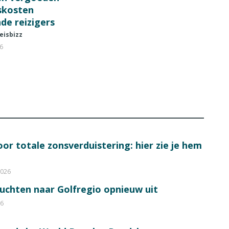
fskosten
de reizigers
eisbizz
26
or totale zonsverduistering: hier zie je hem
2026
luchten naar Golfregio opnieuw uit
26