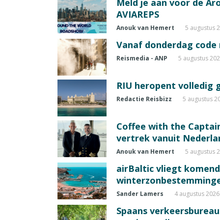
Meld je aan voor de A
AVIAREPS
Anouk van Hemert
5 augustus 
Vanaf donderdag code ro
Reismedia - ANP
5 augustus 20
RIU heropent volledig 
Redactie Reisbizz
5 augustus 2
Coffee with the Captain
vertrek vanuit Nederla
Anouk van Hemert
5 augustus 
airBaltic vliegt komen
winterzonbestemming
Sander Lamers
4 augustus 2026
Spaans verkeersbureau