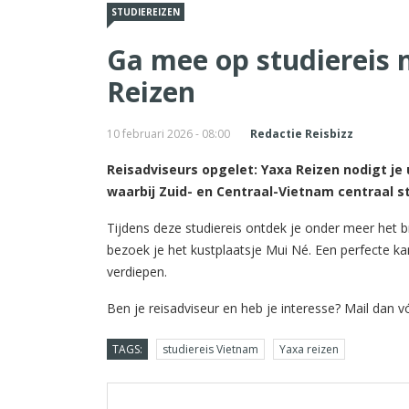
STUDIEREIZEN
Ga mee op studiereis
Reizen
10 februari 2026 - 08:00
Redactie Reisbizz
Reisadviseurs opgelet: Yaxa Reizen nodigt je 
waarbij Zuid- en Centraal-Vietnam centraal st
Tijdens deze studiereis ontdek je onder meer het 
bezoek je het kustplaatsje Mui Né. Een perfecte kan
verdiepen.
Ben je reisadviseur en heb je interesse? Mail dan v
TAGS:
studiereis Vietnam
Yaxa reizen