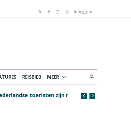
Inloggen
ATURES
REISBIEB
MEER
risten zijn nog steeds
Na Frankrijk en Spanje