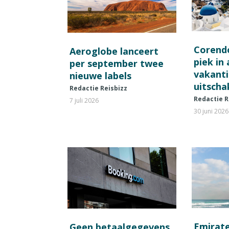
Corend
Aeroglobe lanceert
piek in
per september twee
vakant
nieuwe labels
uitscha
Redactie Reisbizz
Redactie R
7 juli 2026
30 juni 2026
Emirat
Geen betaalgegevens