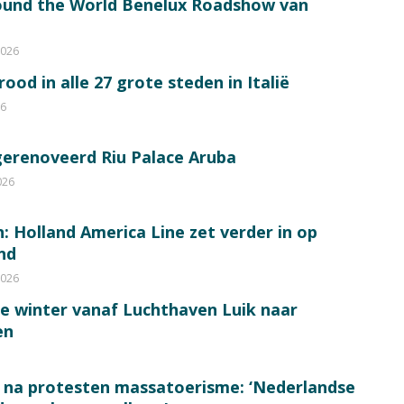
round the World Benelux Roadshow van
2026
od in alle 27 grote steden in Italië
26
gerenoveerd Riu Palace Aruba
026
: Holland America Line zet verder in op
nd
2026
de winter vanaf Luchthaven Luik naar
en
 na protesten massatoerisme: ‘Nederlandse