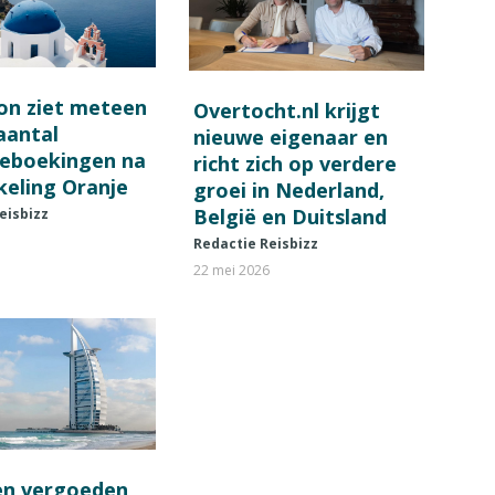
on ziet meteen
Overtocht.nl krijgt
 aantal
nieuwe eigenaar en
ieboekingen na
richt zich op verdere
keling Oranje
groei in Nederland,
België en Duitsland
eisbizz
Redactie Reisbizz
22 mei 2026
en vergoeden