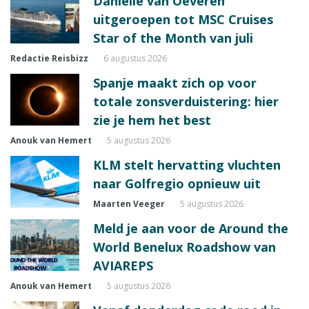
Daniëlle van Oeveren
uitgeroepen tot MSC Cruises
Star of the Month van juli
Redactie Reisbizz
6 augustus 2026
Spanje maakt zich op voor
totale zonsverduistering: hier
zie je hem het best
Anouk van Hemert
5 augustus 2026
KLM stelt hervatting vluchten
naar Golfregio opnieuw uit
Maarten Veeger
5 augustus 2026
Meld je aan voor de Around the
World Benelux Roadshow van
AVIAREPS
Anouk van Hemert
5 augustus 2026