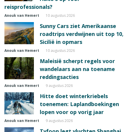
reisprofessionals?
Anouk van Hemert
10 augustus 2026
Sunny Cars ziet Amerikaanse
roadtrips verdwijnen uit top 10,
Sicilië in opmars
Anouk van Hemert
10 augustus 2026
Maleisië scherpt regels voor
wandelaars aan na toename
reddingsacties
Anouk van Hemert
9 augustus 2026
Hitte doet winterkriebels
toenemen: Laplandboekingen
lopen voor op vorig jaar
Anouk van Hemert
9 augustus 2026
Tyfoon legt vluchten Shanghai