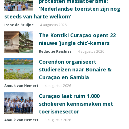
protesten massatoerisme:
‘Nederlandse toeristen zijn nog
steeds van harte welkom’
Irene de Bruijne
4 augustus 2026
The Kontiki Curaçao opent 22
nieuwe ‘jungle chic’-kamers
Redactie Reisbizz
4 augustus 2026
Corendon organiseert
studiereizen naar Bonaire &
Curaçao en Gambia
Anouk van Hemert
4 augustus 2026
Curaçao laat ruim 1.000
scholieren kennismaken met
toerismesector
Anouk van Hemert
3 augustus 2026