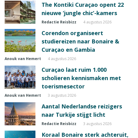
The Kontiki Curaçao opent 22
nieuwe ‘jungle chic’-kamers
Redactie Reisbizz
4 augustus 2026
Corendon organiseert
studiereizen naar Bonaire &
Curaçao en Gambia
Anouk van Hemert
4 augustus 2026
Curaçao laat ruim 1.000
scholieren kennismaken met
toerismesector
Anouk van Hemert
3 augustus 2026
Aantal Nederlandse reizigers
naar Turkije stijgt licht
Redactie Reisbizz
3 augustus 2026
Koraal Bonaire sterk achteruit,