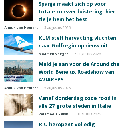
Spanje maakt zich op voor
totale zonsverduistering: hier
zie je hem het best
Anouk van Hemert
5 augustus 2026
KLM stelt hervatting vluchten
naar Golfregio opnieuw uit
Maarten Veeger
5 augustus 2026
Meld je aan voor de Around the
World Benelux Roadshow van
AVIAREPS
Anouk van Hemert
5 augustus 2026
Vanaf donderdag code rood in
alle 27 grote steden in Italië
Reismedia - ANP
5 augustus 2026
RIU heropent volledig