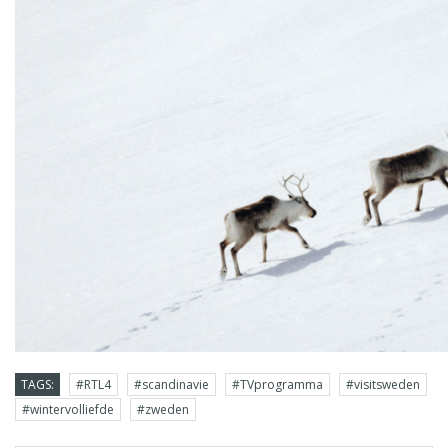
TAGS:
#RTL4
#scandinavie
#TVprogramma
#visitsweden
#wintervolliefde
#zweden