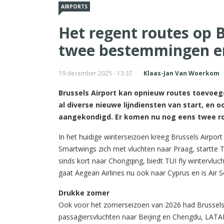
AIRPORTS
Het regent routes op B
twee bestemmingen er
19 december 2025 - 13:37
Klaas-Jan Van Woerkom
Brussels Airport kan opnieuw routes toevoeg
al diverse nieuwe lijndiensten van start, en 
aangekondigd. Er komen nu nog eens twee rou
In het huidige winterseizoen kreeg Brussels Airport
Smartwings zich met vluchten naar Praag, startte Tr
sinds kort naar Chongqing, biedt TUI fly wintervlu
gaat Aegean Airlines nu ook naar Cyprus en is Air
Drukke zomer
Ook voor het zomerseizoen van 2026 had Brussels A
passagiersvluchten naar Beijing en Chengdu, LATA