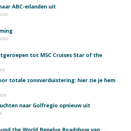
 naar ABC-eilanden uit
 2026
mming
 2026
itgeroepen tot MSC Cruises Star of the
026
or totale zonsverduistering: hier zie je hem
2026
luchten naar Golfregio opnieuw uit
26
round the World Benelux Roadshow van