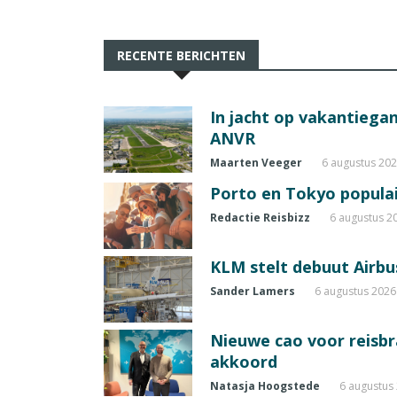
RECENTE BERICHTEN
In jacht op vakantiegang
ANVR
Maarten Veeger
6 augustus 20
Porto en Tokyo populai
Redactie Reisbizz
6 augustus 2
KLM stelt debuut Airbu
Sander Lamers
6 augustus 2026
Nieuwe cao voor reisb
akkoord
Natasja Hoogstede
6 augustus