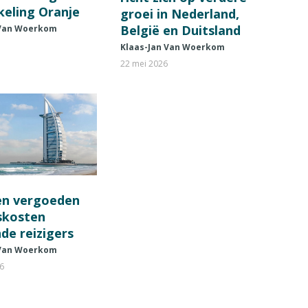
keling Oranje
groei in Nederland,
België en Duitsland
 Van Woerkom
Klaas-Jan Van Woerkom
22 mei 2026
en vergoeden
fskosten
de reizigers
 Van Woerkom
26