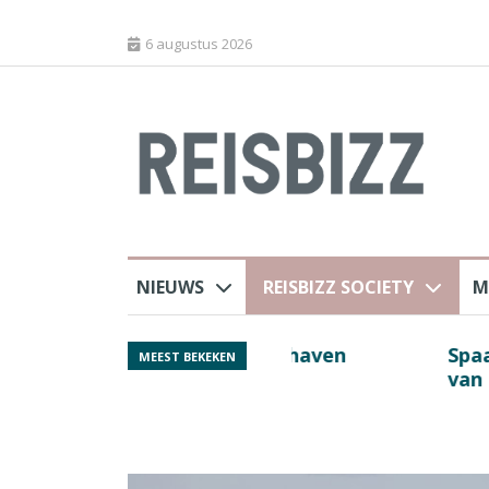
6 augustus 2026
NIEUWS
REISBIZZ SOCIETY
M
 sluiting luchthaven
Spaans verkeersbure
MEEST BEKEKEN
van harte welkom’