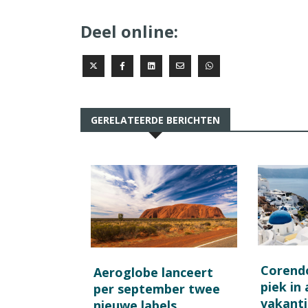
Deel online:
GERELATEERDE BERICHTEN
Corend
Aeroglobe lanceert
piek in
per september twee
vakant
nieuwe labels