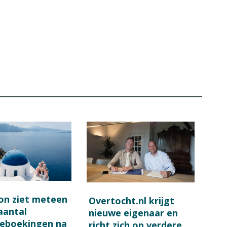
on ziet meteen
Overtocht.nl krijgt
 aantal
nieuwe eigenaar en
ieboekingen na
richt zich op verdere