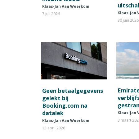
uitscha
Klaas-Jan Van Woerkom
Klaas-Jan
7 juli 2026
30 juni 2026
Emirat
Geen betaalgegevens
verblij
gelekt bij
gestran
Booking.com na
datalek
Klaas-Jan
3 maart 20
Klaas-Jan Van Woerkom
13 april 2026