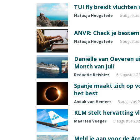
TUI fly breidt vluchten
Natasja Hoogstede
6 augustus
ANVR: Check je beste
Natasja Hoogstede
6 augustus
Daniëlle van Oeveren u
Month van juli
Redactie Reisbizz
6 augustus 2
Spanje maakt zich op vo
het best
Anouk van Hemert
5 augustus 
KLM stelt hervatting v
Maarten Veeger
5 augustus 20
Meld je aan voor de A