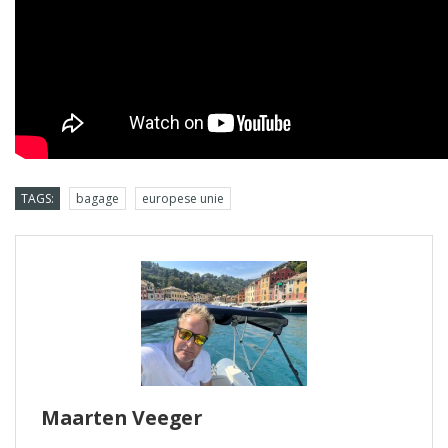
TAGS:
bagage
europese unie
Maarten Veeger