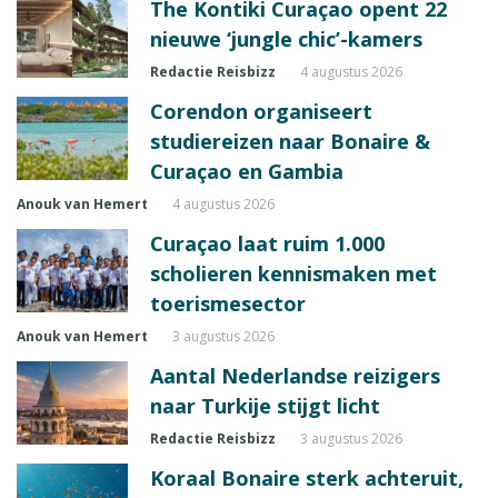
The Kontiki Curaçao opent 22
nieuwe ‘jungle chic’-kamers
Redactie Reisbizz
4 augustus 2026
Corendon organiseert
studiereizen naar Bonaire &
Curaçao en Gambia
Anouk van Hemert
4 augustus 2026
Curaçao laat ruim 1.000
scholieren kennismaken met
toerismesector
Anouk van Hemert
3 augustus 2026
Aantal Nederlandse reizigers
naar Turkije stijgt licht
Redactie Reisbizz
3 augustus 2026
Koraal Bonaire sterk achteruit,