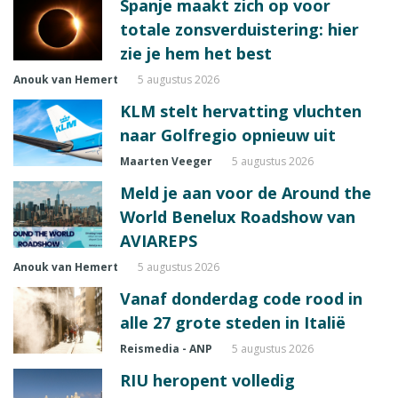
Spanje maakt zich op voor
totale zonsverduistering: hier
zie je hem het best
Anouk van Hemert
5 augustus 2026
KLM stelt hervatting vluchten
naar Golfregio opnieuw uit
Maarten Veeger
5 augustus 2026
Meld je aan voor de Around the
World Benelux Roadshow van
AVIAREPS
Anouk van Hemert
5 augustus 2026
Vanaf donderdag code rood in
alle 27 grote steden in Italië
Reismedia - ANP
5 augustus 2026
RIU heropent volledig