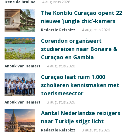
Irene de Bruijne
4 augustus 2026
The Kontiki Curaçao opent 22
nieuwe ‘jungle chic’-kamers
Redactie Reisbizz
4 augustus 2026
Corendon organiseert
studiereizen naar Bonaire &
Curaçao en Gambia
Anouk van Hemert
4 augustus 2026
Curaçao laat ruim 1.000
scholieren kennismaken met
toerismesector
Anouk van Hemert
3 augustus 2026
Aantal Nederlandse reizigers
naar Turkije stijgt licht
Redactie Reisbizz
3 augustus 2026