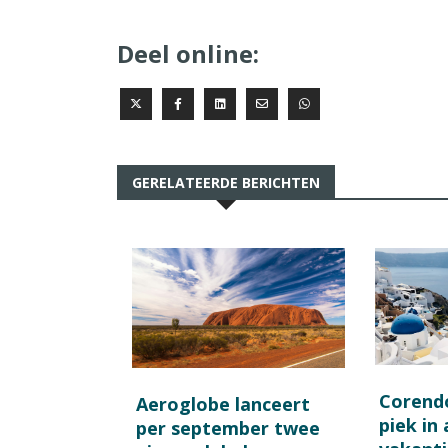
Deel online:
GERELATEERDE BERICHTEN
Corend
Aeroglobe lanceert
piek in
per september twee