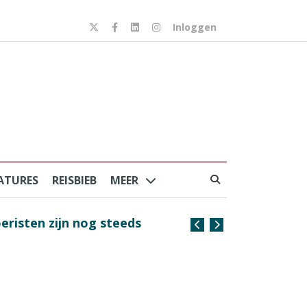
Inloggen
ATURES
REISBIEB
MEER
risten zijn nog steeds
Coffee with the Captain