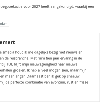
 vroegboekactie voor 2027 heeft aangekondigd, waarbij een
endam
Hemert
Reismedia houd ik me dagelijks bezig met nieuws en
en de reisbranche. Met ruim tien jaar ervaring in de
bij TUI, blijft mijn nieuwsgierigheid naar nieuwe
rhalen groeien. Ik heb al veel mogen zien, maar mijn
leen maar langer. Daarnaast ben ik gek op sneeuw:
 mij de perfecte combinatie van avontuur, rust en frisse