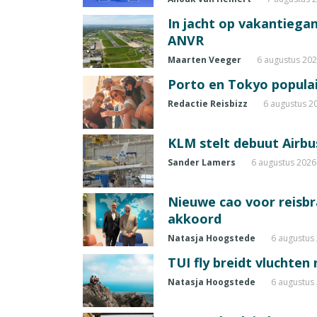
In jacht op vakantiegang
ANVR
Maarten Veeger
6 augustus 20
Porto en Tokyo populai
Redactie Reisbizz
6 augustus 2
KLM stelt debuut Airbu
Sander Lamers
6 augustus 2026
Nieuwe cao voor reisb
akkoord
Natasja Hoogstede
6 augustus
TUI fly breidt vluchten
Natasja Hoogstede
6 augustus