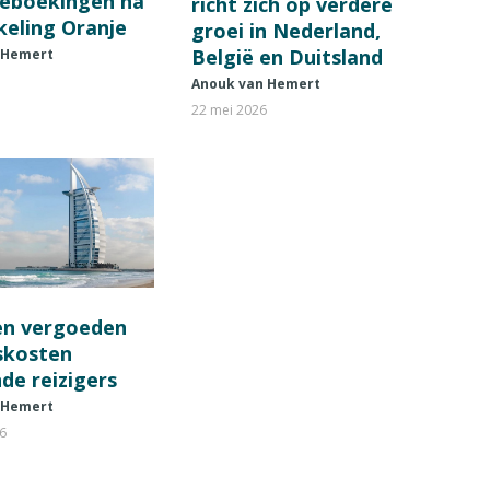
ieboekingen na
richt zich op verdere
keling Oranje
groei in Nederland,
België en Duitsland
 Hemert
Anouk van Hemert
22 mei 2026
en vergoeden
fskosten
de reizigers
 Hemert
26