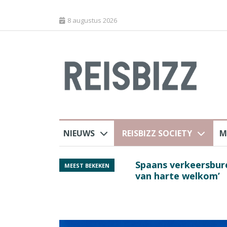
8 augustus 2026
NIEUWS
REISBIZZ SOCIETY
M
rland
Spaans verkeersbure
MEEST BEKEKEN
van harte welkom’