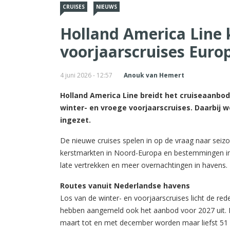
CRUISES
NIEUWS
Holland America Line 
voorjaarscruises Euro
4 juni 2026 - 12:57
Anouk van Hemert
Holland America Line breidt het cruiseaanbod 
winter- en vroege voorjaarscruises. Daarbij 
ingezet.
De nieuwe cruises spelen in op de vraag naar sei
kerstmarkten in Noord-Europa en bestemmingen in
late vertrekken en meer overnachtingen in havens.
Routes vanuit Nederlandse havens
Los van de winter- en voorjaarscruises licht de reder
hebben aangemeld ook het aanbod voor 2027 uit. D
maart tot en met december worden maar liefst 51