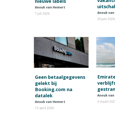
vakant
nieuwe labels
uitscha
Anouk van Hemert
Anouk van
7 juli 2026
30 juni 2026
Emirat
Geen betaalgegevens
verblij
gelekt bij
gestran
Booking.com na
datalek
Anouk van
3 maart 20
Anouk van Hemert
13 april 2026