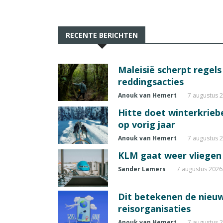
RECENTE BERICHTEN
Maleisië scherpt regel
reddingsacties
Anouk van Hemert
7 augustus 
Hitte doet winterkrie
op vorig jaar
Anouk van Hemert
7 augustus 
KLM gaat weer vliegen 
Sander Lamers
7 augustus 2026
Dit betekenen de nieuw
reisorganisaties
Anouk van Hemert
7 augustus 