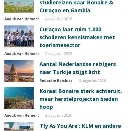
studiereizen naar Bonaire &
Curaçao en Gambia
Anouk van Hemert
4 augustus 2026
Curaçao laat ruim 1.000
scholieren kennismaken met
toerismesector
Anouk van Hemert
3 augustus 2026
Aantal Nederlandse reizigers
naar Turkije stijgt licht
Redactie Reisbizz
3 augustus 2026
Koraal Bonaire sterk achteruit,
maar herstelprojecten bieden
hoop
Anouk van Hemert
3 augustus 2026
‘Fly As You Are’: KLM en andere