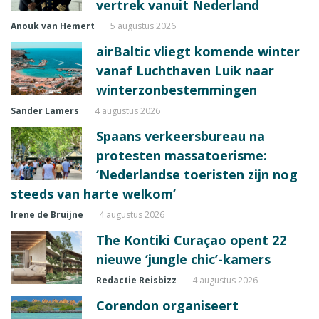
vertrek vanuit Nederland
Anouk van Hemert
5 augustus 2026
airBaltic vliegt komende winter
vanaf Luchthaven Luik naar
winterzonbestemmingen
Sander Lamers
4 augustus 2026
Spaans verkeersbureau na
protesten massatoerisme:
‘Nederlandse toeristen zijn nog
steeds van harte welkom’
Irene de Bruijne
4 augustus 2026
The Kontiki Curaçao opent 22
nieuwe ‘jungle chic’-kamers
Redactie Reisbizz
4 augustus 2026
Corendon organiseert