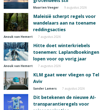
grotendeels stil
Maarten Veeger
9 augustus 2026
Maleisië scherpt regels voor
wandelaars aan na toename
reddingsacties
Anouk van Hemert
7 augustus 2026
Hitte doet winterkriebels
toenemen: Laplandboekingen
lopen voor op vorig jaar
Anouk van Hemert
7 augustus 2026
KLM gaat weer vliegen op Tel
Aviv
Sander Lamers
7 augustus 2026
Dit betekenen de nieuwe AI-
transparantieregels voor