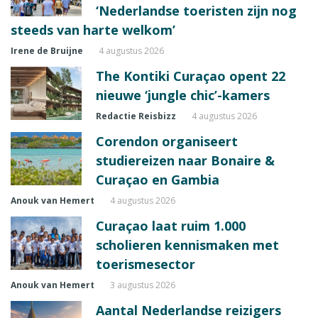
‘Nederlandse toeristen zijn nog
steeds van harte welkom’
Irene de Bruijne
4 augustus 2026
The Kontiki Curaçao opent 22
nieuwe ‘jungle chic’-kamers
Redactie Reisbizz
4 augustus 2026
Corendon organiseert
studiereizen naar Bonaire &
Curaçao en Gambia
Anouk van Hemert
4 augustus 2026
Curaçao laat ruim 1.000
scholieren kennismaken met
toerismesector
Anouk van Hemert
3 augustus 2026
Aantal Nederlandse reizigers