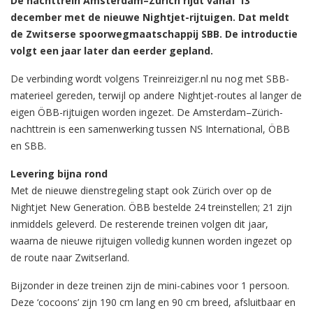
De nachttrein Amsterdam–Zürich rijdt vanaf 13
december met de nieuwe Nightjet-rijtuigen. Dat meldt
de Zwitserse spoorwegmaatschappij SBB. De introductie
volgt een jaar later dan eerder gepland.
De verbinding wordt volgens Treinreiziger.nl nu nog met SBB-
materieel gereden, terwijl op andere Nightjet-routes al langer de
eigen ÖBB-rijtuigen worden ingezet. De Amsterdam–Zürich-
nachttrein is een samenwerking tussen NS International, ÖBB
en SBB.
Levering bijna rond
Met de nieuwe dienstregeling stapt ook Zürich over op de
Nightjet New Generation. ÖBB bestelde 24 treinstellen; 21 zijn
inmiddels geleverd. De resterende treinen volgen dit jaar,
waarna de nieuwe rijtuigen volledig kunnen worden ingezet op
de route naar Zwitserland.
Bijzonder in deze treinen zijn de mini-cabines voor 1 persoon.
Deze ‘cocoons’ zijn 190 cm lang en 90 cm breed, afsluitbaar en