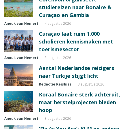
studiereizen naar Bonaire &
Curaçao en Gambia
Anouk van Hemert
4 augustus 2026
Curaçao laat ruim 1.000
scholieren kennismaken met
toerismesector
Anouk van Hemert
3 augustus 2026
Aantal Nederlandse reizigers
naar Turkije stijgt licht
Redactie Reisbizz
3 augustus 2026
Koraal Bonaire sterk achteruit,
maar herstelprojecten bieden
hoop
Anouk van Hemert
3 augustus 2026
‘Fly As You Are’: KLM en andere