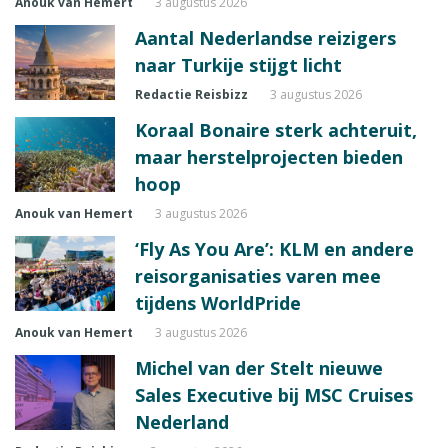
Anouk van Hemert
3 augustus 2026
Aantal Nederlandse reizigers
naar Turkije stijgt licht
Redactie Reisbizz
3 augustus 2026
Koraal Bonaire sterk achteruit,
maar herstelprojecten bieden
hoop
Anouk van Hemert
3 augustus 2026
‘Fly As You Are’: KLM en andere
reisorganisaties varen mee
tijdens WorldPride
Anouk van Hemert
3 augustus 2026
Michel van der Stelt nieuwe
Sales Executive bij MSC Cruises
Nederland