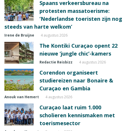
Spaans verkeersbureau na
protesten massatoerisme:
‘Nederlandse toeristen zijn nog
steeds van harte welkom’
Irene de Bruijne
4 augustus 2026
The Kontiki Curaçao opent 22
nieuwe ‘jungle chic’-kamers
Redactie Reisbizz
4 augustus 2026
Corendon organiseert
studiereizen naar Bonaire &
Curaçao en Gambia
Anouk van Hemert
4 augustus 2026
Curaçao laat ruim 1.000
scholieren kennismaken met
toerismesector