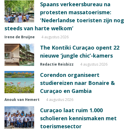
Spaans verkeersbureau na
protesten massatoerisme:
‘Nederlandse toeristen zijn nog
steeds van harte welkom’
Irene de Bruijne
4 augustus 2026
The Kontiki Curaçao opent 22
nieuwe ‘jungle chic’-kamers
Redactie Reisbizz
4 augustus 2026
Corendon organiseert
studiereizen naar Bonaire &
Curaçao en Gambia
Anouk van Hemert
4 augustus 2026
Curaçao laat ruim 1.000
scholieren kennismaken met
toerismesector