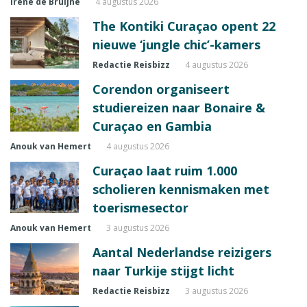
Irene de Bruijne
4 augustus 2026
The Kontiki Curaçao opent 22
nieuwe ‘jungle chic’-kamers
Redactie Reisbizz
4 augustus 2026
Corendon organiseert
studiereizen naar Bonaire &
Curaçao en Gambia
Anouk van Hemert
4 augustus 2026
Curaçao laat ruim 1.000
scholieren kennismaken met
toerismesector
Anouk van Hemert
3 augustus 2026
Aantal Nederlandse reizigers
naar Turkije stijgt licht
Redactie Reisbizz
3 augustus 2026