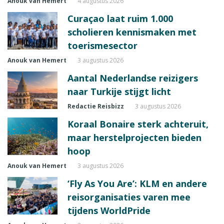
Anouk van Hemert
4 augustus 2026
Curaçao laat ruim 1.000
scholieren kennismaken met
toerismesector
Anouk van Hemert
3 augustus 2026
Aantal Nederlandse reizigers
naar Turkije stijgt licht
Redactie Reisbizz
3 augustus 2026
Koraal Bonaire sterk achteruit,
maar herstelprojecten bieden
hoop
Anouk van Hemert
3 augustus 2026
‘Fly As You Are’: KLM en andere
reisorganisaties varen mee
tijdens WorldPride