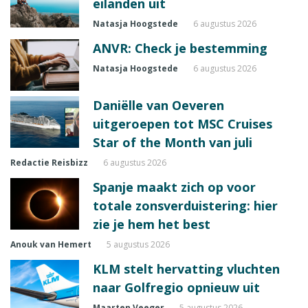
eilanden uit
Natasja Hoogstede
6 augustus 2026
ANVR: Check je bestemming
Natasja Hoogstede
6 augustus 2026
Daniëlle van Oeveren
uitgeroepen tot MSC Cruises
Star of the Month van juli
Redactie Reisbizz
6 augustus 2026
Spanje maakt zich op voor
totale zonsverduistering: hier
zie je hem het best
Anouk van Hemert
5 augustus 2026
KLM stelt hervatting vluchten
naar Golfregio opnieuw uit
Maarten Veeger
5 augustus 2026