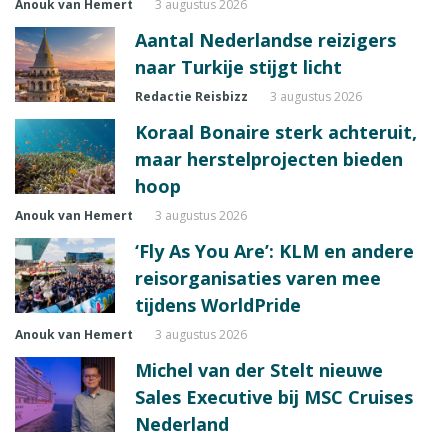
Anouk van Hemert
3 augustus 2026
Aantal Nederlandse reizigers
naar Turkije stijgt licht
Redactie Reisbizz
3 augustus 2026
Koraal Bonaire sterk achteruit,
maar herstelprojecten bieden
hoop
Anouk van Hemert
3 augustus 2026
‘Fly As You Are’: KLM en andere
reisorganisaties varen mee
tijdens WorldPride
Anouk van Hemert
3 augustus 2026
Michel van der Stelt nieuwe
Sales Executive bij MSC Cruises
Nederland