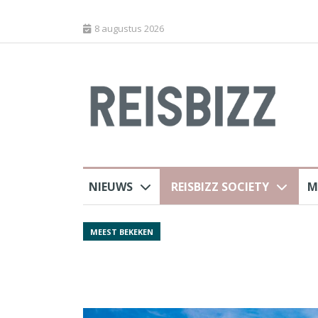
8 augustus 2026
NIEUWS
REISBIZZ SOCIETY
M
rland
Spaans verkeersbure
MEEST BEKEKEN
van harte welkom’