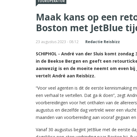
TOUROPERATOR
Maak kans op een reto
Boston met JetBlue tij
23 augustus 2023 - 08:12
Redactie Reisbizz
SCHIPHOL - André van der Sluis komt zondag 
in de Beekse Bergen en geeft een retourticke
aanwezig is en de moeite neemt om even bij 
vertelt André aan Reisbizz.
“Voor veel agenten is dit de eerste kennismaking m
een verhaal te vertellen. Dat ga ik doen”, zegt And
voorbereidingen voor het onthalen van de allereers
augustus en diezelfde dag vertrekt weer een vlucht n
maanden van voorbereiding aan vooraf gegaan en nu
Vanaf 30 augustus begint JetBlue met de eerste da
dagelijkse non-stop verbinding naar Boston bij. I