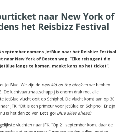
urticket naar New York of
dens het Reisbizz Festival
3 september namens JetBlue naar het Reisbizz Festival
t naar New York of Boston weg. “Elke reisagent die
JetBlue langs te komen, maakt kans op het ticket”,
et JetBlue. We zijn de
new kid on the block
en we hebben
ré. De luchtvaartmaatschappij is enorm druk met alle
te JetBlue vlucht ooit op Schiphol. De vlucht komt aan op 30
aar JFK. “Dit is een primeur voor JetBlue en Schiphol. Er zijn
 is het dan zo ver. Let’s go!
Blue skies ahead
.”
gelijkste vluchten naar JFK. “Op 21 september komt daar de
k verwacht dat er nog meer Europese steden zullen worden