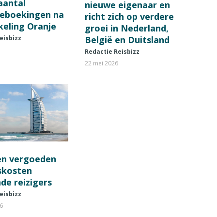
 aantal
nieuwe eigenaar en
ieboekingen na
richt zich op verdere
keling Oranje
groei in Nederland,
België en Duitsland
eisbizz
Redactie Reisbizz
22 mei 2026
en vergoeden
fskosten
de reizigers
eisbizz
26