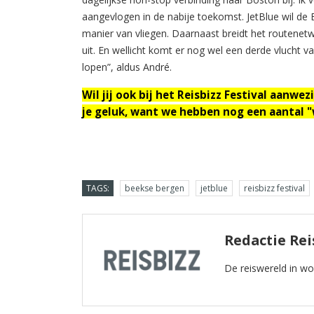
aangevlogen in de nabije toekomst. JetBlue wil d
manier van vliegen. Daarnaast breidt het routenet
uit. En wellicht komt er nog wel een derde vlucht 
lopen”, aldus André.
Wil jij ook bij het Reisbizz Festival aanwez
je geluk, want we hebben nog een aantal 
TAGS:
beekse bergen
jetblue
reisbizz festival
Redactie Rei
De reiswereld in w