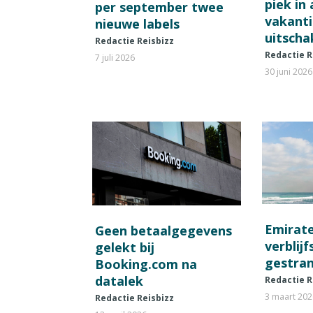
piek in
per september twee
vakant
nieuwe labels
uitscha
Redactie Reisbizz
Redactie R
7 juli 2026
30 juni 2026
Emirat
Geen betaalgegevens
verblij
gelekt bij
gestran
Booking.com na
datalek
Redactie R
3 maart 20
Redactie Reisbizz