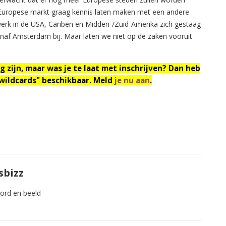
e Europese markt graag kennis laten maken met een andere
werk in de USA, Cariben en Midden-/Zuid-Amerika zich gestaag
vanaf Amsterdam bij. Maar laten we niet op de zaken vooruit
ig zijn, maar was je te laat met inschrijven? Dan heb
"wildcards" beschikbaar. Meld
je nu aan
.
sbizz
oord en beeld