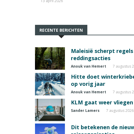
13 april 2026
RECENTE BERICHTEN
Maleisië scherpt regel
reddingsacties
Anouk van Hemert
7 augustus 
Hitte doet winterkrie
op vorig jaar
Anouk van Hemert
7 augustus 
KLM gaat weer vliegen 
Sander Lamers
7 augustus 2026
Dit betekenen de nieuw