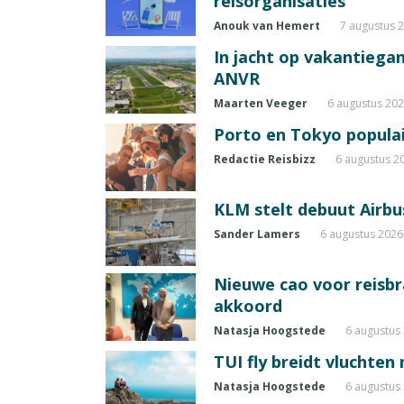
reisorganisaties
Anouk van Hemert
7 augustus 
In jacht op vakantiegang
ANVR
Maarten Veeger
6 augustus 20
Porto en Tokyo populai
Redactie Reisbizz
6 augustus 2
KLM stelt debuut Airbu
Sander Lamers
6 augustus 2026
Nieuwe cao voor reisb
akkoord
Natasja Hoogstede
6 augustus
TUI fly breidt vluchten
Natasja Hoogstede
6 augustus