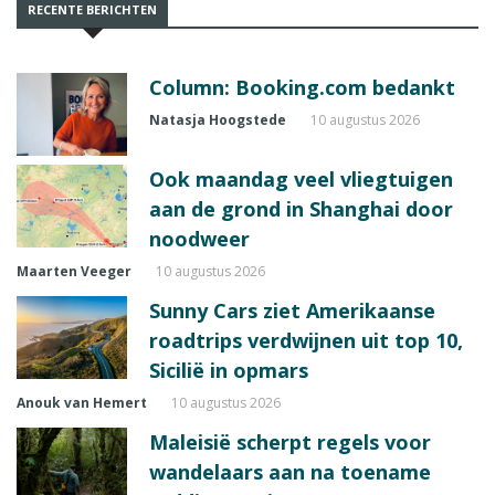
RECENTE BERICHTEN
Column: Booking.com bedankt
Natasja Hoogstede
10 augustus 2026
Ook maandag veel vliegtuigen
aan de grond in Shanghai door
noodweer
Maarten Veeger
10 augustus 2026
Sunny Cars ziet Amerikaanse
roadtrips verdwijnen uit top 10,
Sicilië in opmars
Anouk van Hemert
10 augustus 2026
Maleisië scherpt regels voor
wandelaars aan na toename