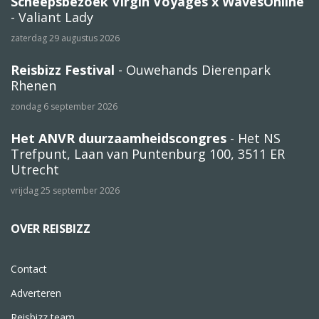
Scheepsbezoek Virgin Voyages x WavesOnline
- Valiant Lady
zaterdag 29 augustus 2026
Reisbizz Festival
- Ouwehands Dierenpark
Rhenen
zondag 6 september 2026
Het ANVR duurzaamheidscongres
- Het NS
Trefpunt, Laan van Puntenburg 100, 3511 ER
Utrecht
vrijdag 25 september 2026
OVER REISBIZZ
Contact
Adverteren
Reisbizz team