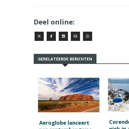
Deel online:
GERELATEERDE BERICHTEN
Corend
Aeroglobe lanceert
piek in