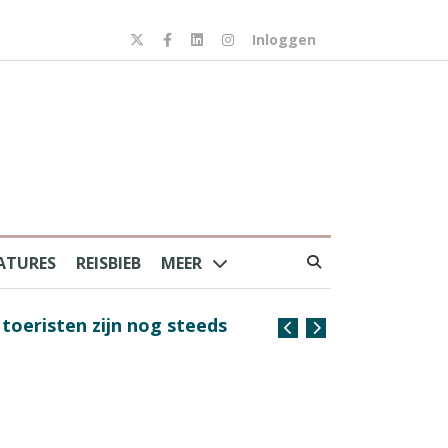
Inloggen
ATURES
REISBIEB
MEER
risten zijn nog steeds
Coffee with the Captain