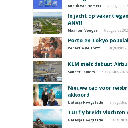
Anouk van Hemert
7 augustus 
In jacht op vakantiegang
ANVR
Maarten Veeger
6 augustus 20
Porto en Tokyo populai
Redactie Reisbizz
6 augustus 2
KLM stelt debuut Airbu
Sander Lamers
6 augustus 2026
Nieuwe cao voor reisb
akkoord
Natasja Hoogstede
6 augustus
TUI fly breidt vluchten
Natasja Hoogstede
6 augustus