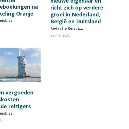
nieuwe eigenaar en
ieboekingen na
richt zich op verdere
keling Oranje
groei in Nederland,
België en Duitsland
eisbizz
Redactie Reisbizz
22 mei 2026
en vergoeden
fskosten
de reizigers
eisbizz
26