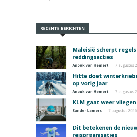
RECENTE BERICHTEN
Maleisië scherpt regel
reddingsacties
Anouk van Hemert
7 augustus 
Hitte doet winterkrie
op vorig jaar
Anouk van Hemert
7 augustus 
KLM gaat weer vliegen 
Sander Lamers
7 augustus 2026
Dit betekenen de nieuw
reisorganisaties