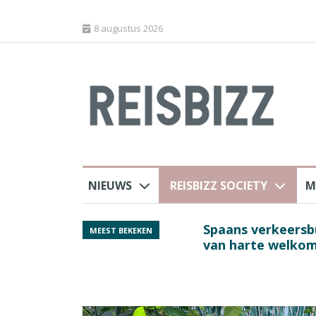
8 augustus 2026
NIEUWS
REISBIZZ SOCIETY
M
rland
Spaans verkeersbure
MEEST BEKEKEN
van harte welkom’