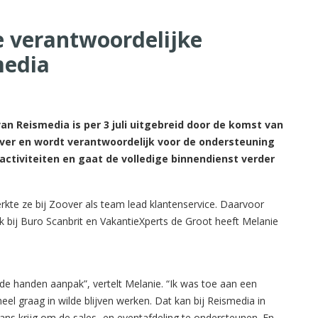
e verantwoordelijke
media
n Reismedia is per 3 juli uitgebreid door de komst van
over en wordt verantwoordelijk voor de ondersteuning
tiviteiten en gaat de volledige binnendienst verder
rkte ze bij Zoover als team lead klantenservice. Daarvoor
k bij Buro Scanbrit en VakantieXperts de Groot heeft Melanie
ide handen aanpak”, vertelt Melanie. “Ik was toe aan een
eel graag in wilde blijven werken. Dat kan bij Reismedia in
e kans krijg om de sales- en eventafdeling te ondersteunen. En