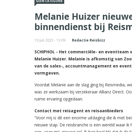
GEEN CATEGORIE
Melanie Huizer nieuw
binnendienst bij Reis
10 juli 2023 - 13:09
Redactie Reisbizz
SCHIPHOL - Het commerciële- en eventteam va
Melanie Huizer. Melanie is afkomstig van Zo
van de sales-, accountmanagement en eventac
vormgeven.
Voordat Melanie aan de slag ging bij Reismedia, we
was ze werkzaam bij verzekeraar Allianz Direct. Oo
ruime ervaring opgedaan.
Contact met reisagent en reisaanbieders
“Voor mij is dit een enorme uitdaging die ik met be
nieuwe stap. De reisbranche is een wereld waar ik h
een, voor mij, nieuwe rol. Ik ben heel blij dat ik d