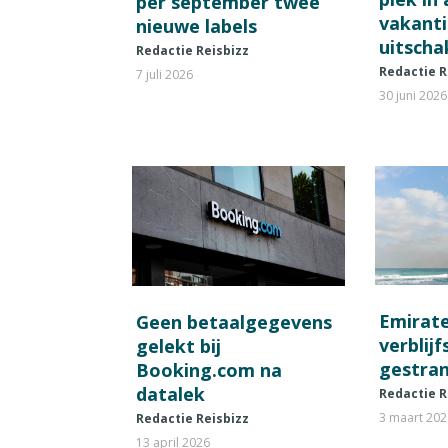
per september twee
vakant
nieuwe labels
uitscha
Redactie Reisbizz
Redactie R
7 juli 2026
30 juni 2026
Emirat
Geen betaalgegevens
verblij
gelekt bij
gestran
Booking.com na
datalek
Redactie R
3 maart 20
Redactie Reisbizz
13 april 2026