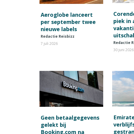
Corend
Aeroglobe lanceert
piek in
per september twee
vakant
nieuwe labels
uitscha
Redactie Reisbizz
Redactie R
7 juli 2026
30 juni 2026
Emirat
Geen betaalgegevens
verblij
gelekt bij
gestran
Booking.com na