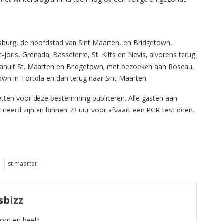
psburg, de hoofdstad van Sint Maarten, en Bridgetown,
-Joris, Grenada; Basseterre, St. Kitts en Nevis, alvorens terug
 vanuit St. Maarten en Bridgetown; met bezoeken aan Roseau,
own in Tortola en dan terug naar Sint Maarten.
etten voor deze bestemming publiceren. Alle gasten aan
neerd zijn en binnen 72 uur voor afvaart een PCR-test doen.
st maarten
sbizz
oord en beeld