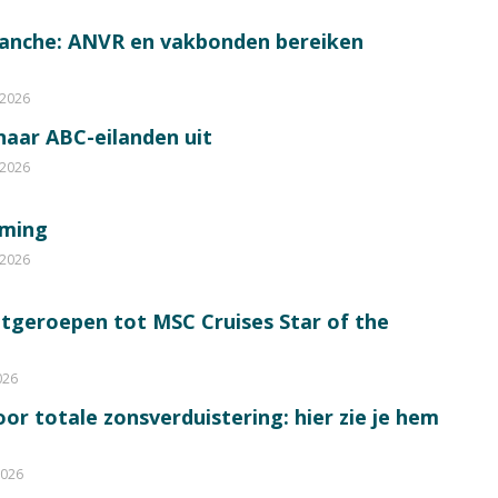
ranche: ANVR en vakbonden bereiken
 2026
 naar ABC-eilanden uit
 2026
mming
 2026
itgeroepen tot MSC Cruises Star of the
026
or totale zonsverduistering: hier zie je hem
2026