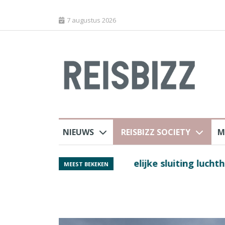
7 augustus 2026
NIEUWS
REISBIZZ SOCIETY
M
 sluiting luchthaven
Spaans verkeersbure
MEEST BEKEKEN
van harte welkom’