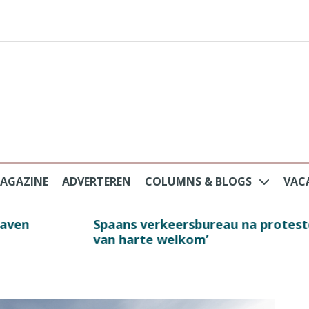
AGAZINE
ADVERTEREN
COLUMNS & BLOGS
VAC
au na protesten massatoerisme: ‘Nederlandse toe