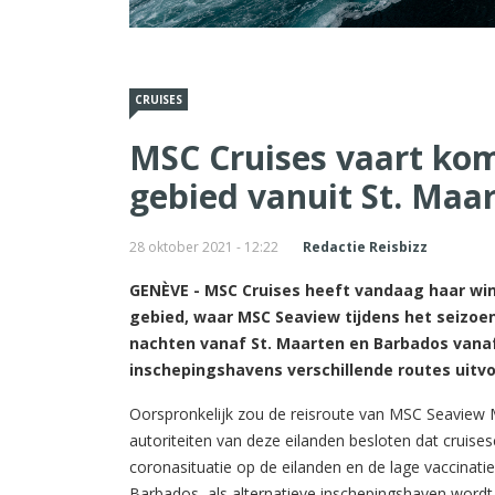
CRUISES
MSC Cruises vaart kom
gebied vanuit St. Maa
28 oktober 2021 - 12:22
Redactie Reisbizz
GENÈVE - MSC Cruises heeft vandaag haar win
gebied, waar MSC Seaview tijdens het seizoen 
nachten vanaf St. Maarten en Barbados vanaf
inschepingshavens verschillende routes uitv
Oorspronkelijk zou de reisroute van MSC Seaview
autoriteiten van deze eilanden besloten dat crui
coronasituatie op de eilanden en de lage vaccinati
Barbados, als alternatieve inschepingshaven word