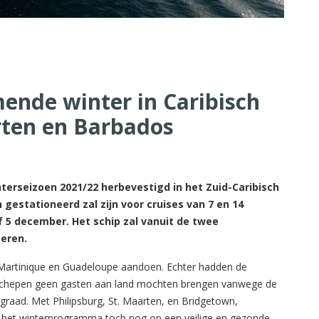
ende winter in Caribisch
rten en Barbados
terseizoen 2021/22 herbevestigd in het Zuid-Caribisch
gestationeerd zal zijn voor cruises van 7 en 14
 5 december. Het schip zal vanuit de twee
oeren.
 Martinique en Guadeloupe aandoen. Echter hadden de
seschepen geen gasten aan land mochten brengen vanwege de
egraad. Met Philipsburg, St. Maarten, en Bridgetown,
t het winterprogramma toch nog op een veilige en gezonde