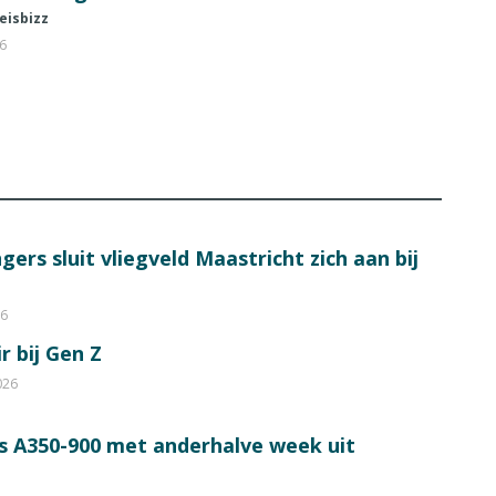
eisbizz
26
ers sluit vliegveld Maastricht zich aan bij
26
r bij Gen Z
026
s A350-900 met anderhalve week uit