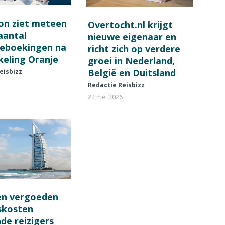
on ziet meteen
Overtocht.nl krijgt
 aantal
nieuwe eigenaar en
ieboekingen na
richt zich op verdere
keling Oranje
groei in Nederland,
België en Duitsland
eisbizz
Redactie Reisbizz
22 mei 2026
en vergoeden
fskosten
de reizigers