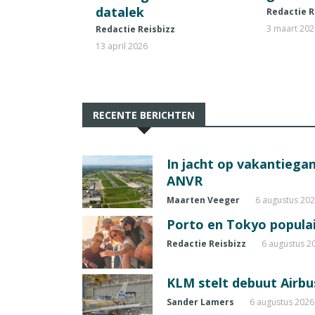
datalek
Redactie R
3 maart 20
Redactie Reisbizz
13 april 2026
RECENTE BERICHTEN
In jacht op vakantiegang
ANVR
Maarten Veeger
6 augustus 20
Porto en Tokyo populai
Redactie Reisbizz
6 augustus 2
KLM stelt debuut Airbu
Sander Lamers
6 augustus 2026