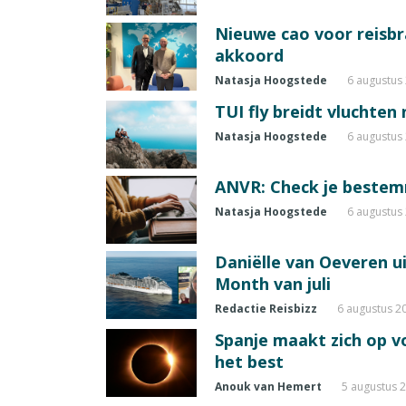
Nieuwe cao voor reisb
akkoord
Natasja Hoogstede
6 augustus
TUI fly breidt vluchten
Natasja Hoogstede
6 augustus
ANVR: Check je beste
Natasja Hoogstede
6 augustus
Daniëlle van Oeveren u
Month van juli
Redactie Reisbizz
6 augustus 2
Spanje maakt zich op vo
het best
Anouk van Hemert
5 augustus 